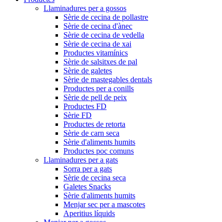
Llaminadures per a gossos
Sèrie de cecina de pollastre
Sèrie de cecina d'ànec
Sèrie de cecina de vedella
Sèrie de cecina de xai
Productes vitamínics
Sèrie de salsitxes de pal
Sèrie de galetes
Sèrie de mastegables dentals
Productes per a conills
Sèrie de pell de peix
Productes FD
Sèrie FD
Productes de retorta
Sèrie de carn seca
Sèrie d'aliments humits
Productes poc comuns
Llaminadures per a gats
Sorra per a gats
Sèrie de cecina seca
Galetes Snacks
Sèrie d'aliments humits
Menjar sec per a mascotes
Aperitius líquids