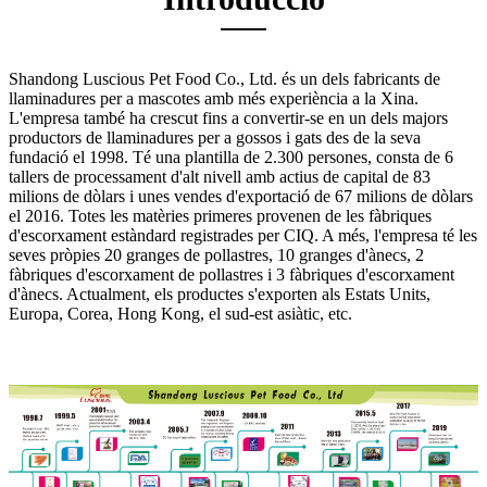
Shandong Luscious Pet Food Co., Ltd. és un dels fabricants de
llaminadures per a mascotes amb més experiència a la Xina.
L'empresa també ha crescut fins a convertir-se en un dels majors
productors de llaminadures per a gossos i gats des de la seva
fundació el 1998. Té una plantilla de 2.300 persones, consta de 6
tallers de processament d'alt nivell amb actius de capital de 83
milions de dòlars i unes vendes d'exportació de 67 milions de dòlars
el 2016. Totes les matèries primeres provenen de les fàbriques
d'escorxament estàndard registrades per CIQ. A més, l'empresa té les
seves pròpies 20 granges de pollastres, 10 granges d'ànecs, 2
fàbriques d'escorxament de pollastres i 3 fàbriques d'escorxament
d'ànecs. Actualment, els productes s'exporten als Estats Units,
Europa, Corea, Hong Kong, el sud-est asiàtic, etc.