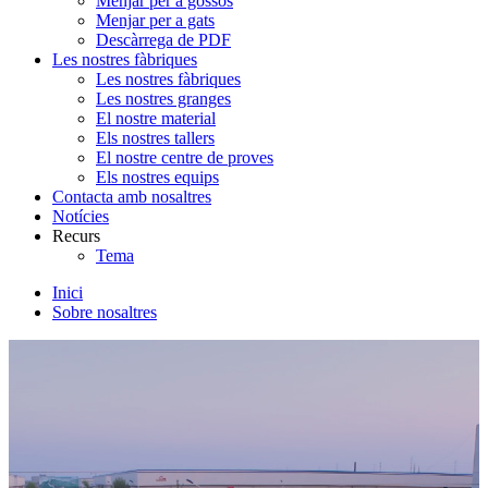
Menjar per a gossos
Menjar per a gats
Descàrrega de PDF
Les nostres fàbriques
Les nostres fàbriques
Les nostres granges
El nostre material
Els nostres tallers
El nostre centre de proves
Els nostres equips
Contacta amb nosaltres
Notícies
Recurs
Tema
Inici
Sobre nosaltres