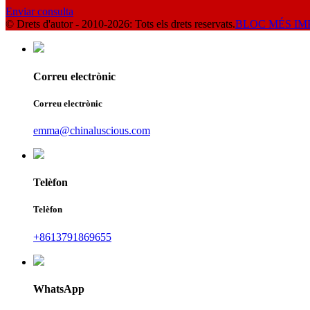
Enviar consulta
© Drets d'autor - 2010-2026: Tots els drets reservats.
BLOC MÉS I
Correu electrònic
Correu electrònic
emma@chinaluscious.com
Telèfon
Telèfon
+8613791869655
WhatsApp