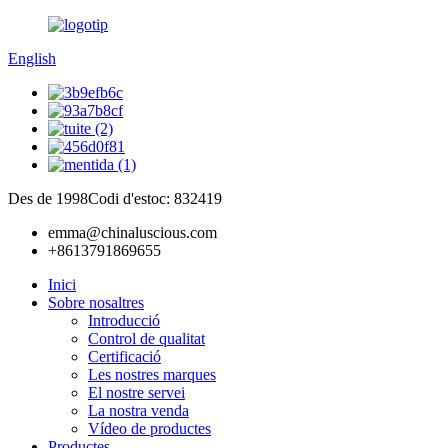
English
Des de 1998
Codi d'estoc: 832419
emma@chinaluscious.com
+8613791869655
Inici
Sobre nosaltres
Introducció
Control de qualitat
Certificació
Les nostres marques
El nostre servei
La nostra venda
Vídeo de productes
Productes