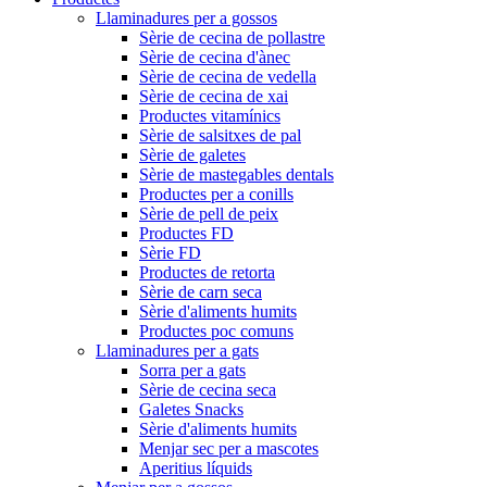
Llaminadures per a gossos
Sèrie de cecina de pollastre
Sèrie de cecina d'ànec
Sèrie de cecina de vedella
Sèrie de cecina de xai
Productes vitamínics
Sèrie de salsitxes de pal
Sèrie de galetes
Sèrie de mastegables dentals
Productes per a conills
Sèrie de pell de peix
Productes FD
Sèrie FD
Productes de retorta
Sèrie de carn seca
Sèrie d'aliments humits
Productes poc comuns
Llaminadures per a gats
Sorra per a gats
Sèrie de cecina seca
Galetes Snacks
Sèrie d'aliments humits
Menjar sec per a mascotes
Aperitius líquids