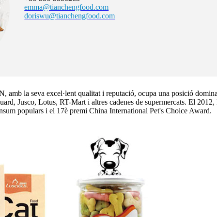
emma@tianchengfood.com
doriswu@tianchengfood.com
mb la seva excel·lent qualitat i reputació, ocupa una posició domin
nguard, Jusco, Lotus, RT-Mart i altres cadenes de supermercats. El 2012,
onsum populars i el 17è premi China International Pet's Choice Award.