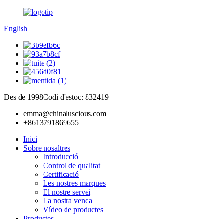
English
Des de 1998
Codi d'estoc: 832419
emma@chinaluscious.com
+8613791869655
Inici
Sobre nosaltres
Introducció
Control de qualitat
Certificació
Les nostres marques
El nostre servei
La nostra venda
Vídeo de productes
Productes