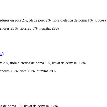
 verdures en pols 2%, oli de peix 2%, fibra dietètica de poma 1%, glucos
cendres ≤8%, fibra ≤3,5%, humitat ≤8%
s)
ix 2%, fibra dietètica de poma 1%, llevat de cervesa 0,2%
 cendres ≤8%, fibra ≤5%, humitat ≤8%
tica de poma 1%, llevat de cervesa 0,2%