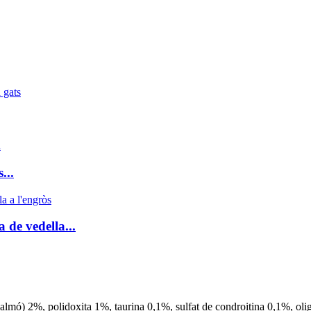
...
de vedella...
 salmó) 2%, polidoxita 1%, taurina 0,1%, sulfat de condroitina 0,1%, oli