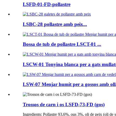
LSFD-01-FD-pollastre
LSBC-28 pollastre amb peix...
Bossa de tub de pollastre LSCT-01 ...
LSCW-01 Tonyina blanca per a gats mullats
LSW-07 Menjar humit per a gossos amb olla 
Trossos de carn i os LSFD-73-FD (gos)
Ingredients: Pollastre 93,6%, ous 3%, oli de peix (oli de