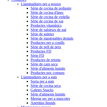
Llaminadures per a gossos
Sèrie de cecina de pollastre
Sèrie de cecina d'ànec
Sèrie de cecina de vedella
Sèrie de cecina de xai
Productes vitamínics
Sèrie de salsitxes de pal
Sèrie de galetes
Sèrie de mastegables dentals
Productes per a conills
Sèrie de pell de peix
Productes FD
Sèrie FD
Productes de retorta
Sèrie de carn seca
Sèrie d'aliments humits
Productes poc comuns
Llaminadures per a gats
Sorra per a gats
Sèrie de cecina seca
Galetes Snacks
Sèrie d'aliments humits
Menjar sec per a mascotes
Aperitius líquids