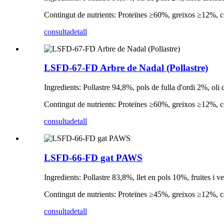
Contingut de nutrients: Proteïnes ≥60%, greixos ≥12%,
consulta
detall
LSFD-67-FD Arbre de Nadal (Pollastre)
Ingredients: Pollastre 94,8%, pols de fulla d'ordi 2%, oli
Contingut de nutrients: Proteïnes ≥60%, greixos ≥12%,
consulta
detall
LSFD-66-FD gat PAWS
Ingredients: Pollastre 83,8%, llet en pols 10%, fruites i
Contingut de nutrients: Proteïnes ≥45%, greixos ≥12%, 
consulta
detall