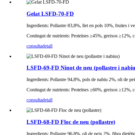
Gelat LSFD-70-FD
Ingredients: Pollastre 83,8%, llet en pols 10%, fruites i
Contingut de nutrients: Proteïnes ≥45%, greixos ≥12%, 
consulta
detall
LSFD-69-FD Ninot de neu (pollastre i nabiu
Ingredients: Pollastre 94,8%, pols de nabiu 2%, oli de pe
Contingut de nutrients: Proteïnes ≥60%, greixos ≥12%,
consulta
detall
LSFD-68-FD Floc de neu (pollastre)
Ingredients: Pollastre 96,8%, oli de peix 2%, fibra dietè