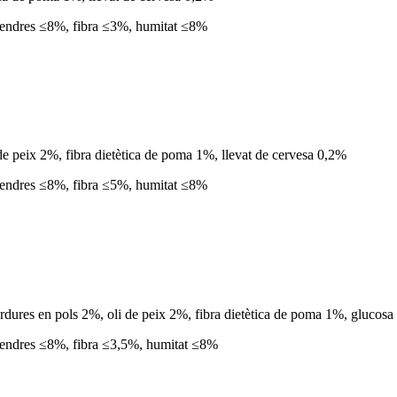
 cendres ≤8%, fibra ≤3%, humitat ≤8%
 de peix 2%, fibra dietètica de poma 1%, llevat de cervesa 0,2%
 cendres ≤8%, fibra ≤5%, humitat ≤8%
 verdures en pols 2%, oli de peix 2%, fibra dietètica de poma 1%, glucos
cendres ≤8%, fibra ≤3,5%, humitat ≤8%