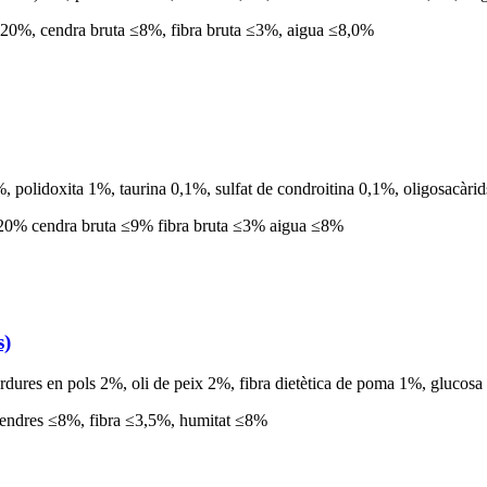
 ≥20%, cendra bruta ≤8%, fibra bruta ≤3%, aigua ≤8,0%
2%, polidoxita 1%, taurina 0,1%, sulfat de condroitina 0,1%, oligosacàri
 ≥20% cendra bruta ≤9% fibra bruta ≤3% aigua ≤8%
s)
 verdures en pols 2%, oli de peix 2%, fibra dietètica de poma 1%, glucos
cendres ≤8%, fibra ≤3,5%, humitat ≤8%