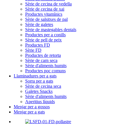
Sèrie de cecina de vedella
Sèrie de cecina de xai
Productes vitamínics
Sèrie de salsitxes de pal
Sèrie de galetes
Sèrie de mastegables dentals
Productes per a conills
Sèrie de pell de peix
Productes FD
Sèrie FD
Productes de retorta
Sèrie de carn seca
Sèrie d'aliments humits
Productes poc comuns
Llaminadures per a gats
Sorra per a gats
Sèrie de cecina seca
Galetes Snacks
Sèrie d'aliments humits
Aperitius líquids
Menjar per a gossos
Menjar per a gats