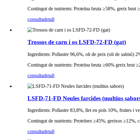
Contingut de nutrients: Proteïna bruta ≥58%, greix brut
consulta
detall
Trossos de carn i os LSFD-72-FD (gat)
Ingredients: Pollastre 96,6%, oli de peix (oli de salmó) 
Contingut de nutrients: Proteïna bruta ≥60% greix brut
consulta
detall
LSFD-71-FD Neules farcides (multius sabor
Ingredients: Pollastre 83,8%, llet en pols 10%, fruites i
Contingut de nutrients: Proteïnes ≥45%, greixos ≥12%, 
consulta
detall