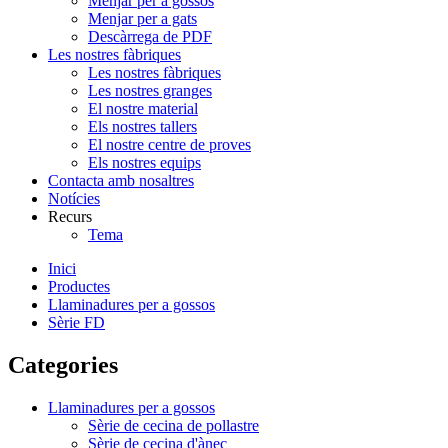
Menjar per a gossos
Menjar per a gats
Descàrrega de PDF
Les nostres fàbriques
Les nostres fàbriques
Les nostres granges
El nostre material
Els nostres tallers
El nostre centre de proves
Els nostres equips
Contacta amb nosaltres
Notícies
Recurs
Tema
Inici
Productes
Llaminadures per a gossos
Sèrie FD
Categories
Llaminadures per a gossos
Sèrie de cecina de pollastre
Sèrie de cecina d'ànec