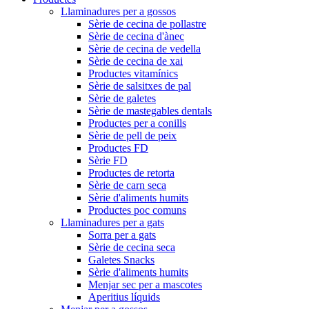
Llaminadures per a gossos
Sèrie de cecina de pollastre
Sèrie de cecina d'ànec
Sèrie de cecina de vedella
Sèrie de cecina de xai
Productes vitamínics
Sèrie de salsitxes de pal
Sèrie de galetes
Sèrie de mastegables dentals
Productes per a conills
Sèrie de pell de peix
Productes FD
Sèrie FD
Productes de retorta
Sèrie de carn seca
Sèrie d'aliments humits
Productes poc comuns
Llaminadures per a gats
Sorra per a gats
Sèrie de cecina seca
Galetes Snacks
Sèrie d'aliments humits
Menjar sec per a mascotes
Aperitius líquids