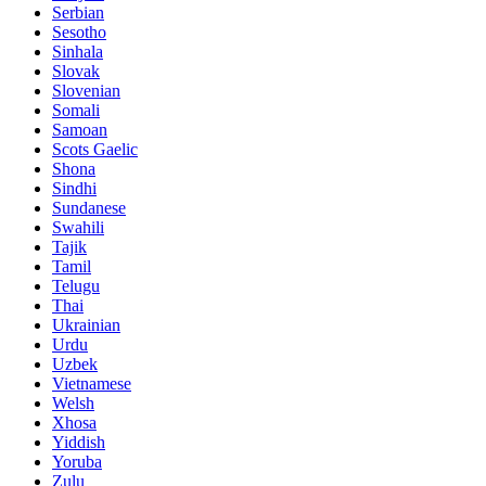
Serbian
Sesotho
Sinhala
Slovak
Slovenian
Somali
Samoan
Scots Gaelic
Shona
Sindhi
Sundanese
Swahili
Tajik
Tamil
Telugu
Thai
Ukrainian
Urdu
Uzbek
Vietnamese
Welsh
Xhosa
Yiddish
Yoruba
Zulu