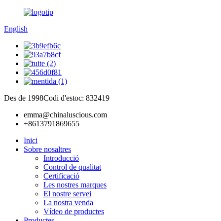
English
Des de 1998
Codi d'estoc: 832419
emma@chinaluscious.com
+8613791869655
Inici
Sobre nosaltres
Introducció
Control de qualitat
Certificació
Les nostres marques
El nostre servei
La nostra venda
Vídeo de productes
Productes