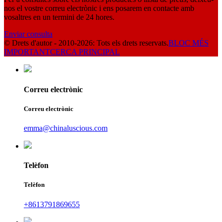
nos el vostre correu electrònic i ens posarem en contacte amb
vosaltres en un termini de 24 hores.
Enviar consulta
© Drets d'autor - 2010-2026: Tots els drets reservats.
BLOC MÉS
IMPORTANT
CERCA PRINCIPAL
Correu electrònic
Correu electrònic
emma@chinaluscious.com
Telèfon
Telèfon
+8613791869655