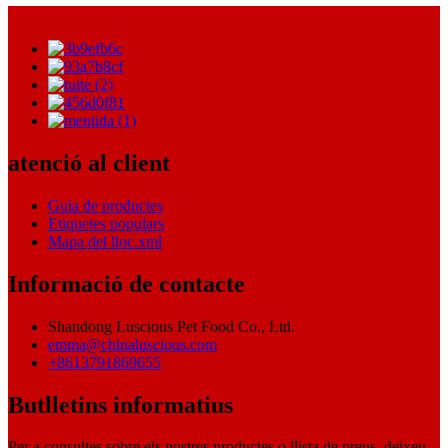
atenció al client
Guia de productes
Etiquetes populars
Mapa del lloc.xml
Informació de contacte
Shandong Luscious Pet Food Co., Ltd.
emma@chinaluscious.com
+8613791869655
Butlletins informatius
Per a consultes sobre els nostres productes o llista de preus, deixeu-