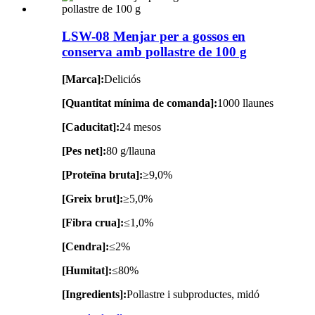
LSW-08 Menjar per a gossos en
conserva amb pollastre de 100 g
[Marca]:
Deliciós
[Quantitat mínima de comanda]:
1000 llaunes
[Caducitat]:
24 mesos
[Pes net]:
80 g/llauna
[Proteïna bruta]:
≥9,0%
[Greix brut]:
≥5,0%
[Fibra crua]:
≤1,0%
[Cendra]:
≤2%
[Humitat]:
≤80%
[Ingredients]:
Pollastre i subproductes, midó