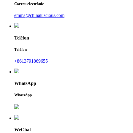
Correu electrònic
emma@chinaluscious.com
Telèfon
Telèfon
+8613791869655
WhatsApp
WhatsApp
WeChat