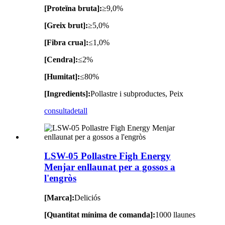
[Proteïna bruta]:
≥9,0%
[Greix brut]:
≥5,0%
[Fibra crua]:
≤1,0%
[Cendra]:
≤2%
[Humitat]:
≤80%
[Ingredients]:
Pollastre i subproductes, Peix
consulta
detall
LSW-05 Pollastre Figh Energy
Menjar enllaunat per a gossos a
l'engròs
[Marca]:
Deliciós
[Quantitat mínima de comanda]:
1000 llaunes