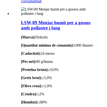
consulta
detall
LSW-09 Menjar humit per a gossos
amb pollastre i fang
[Marca]:
Deliciós
[Quantitat mínima de comanda]:
1000 llaunes
[Caducitat]:
24 mesos
[Pes net]:
80 g/llauna
[Proteïna bruta]:
≥9,0%
[Greix brut]:
≥5,0%
[Fibra crua]:
≤1,0%
[Cendra]:
≤2%
[Humitat]:
≤80%