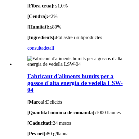
[Fibra crua]:
≤1,0%
[Cendra]:
≤2%
[Humitat]:
≤80%
[Ingredients]:
Pollastre i subproductes
consulta
detall
Fabricant d'aliments humits per a
gossos d'alta energia de vedella LSW-
04
[Marca]:
Deliciós
[Quantitat mínima de comanda]:
1000 llaunes
[Caducitat]:
24 mesos
[Pes net]:
80 g/llauna