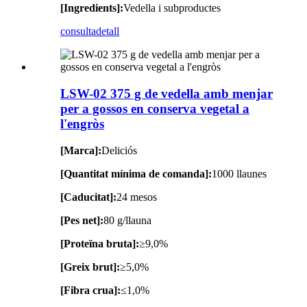
[Ingredients]:
Vedella i subproductes
consulta
detall
LSW-02 375 g de vedella amb menjar
per a gossos en conserva vegetal a
l'engròs
[Marca]:
Deliciós
[Quantitat mínima de comanda]:
1000 llaunes
[Caducitat]:
24 mesos
[Pes net]:
80 g/llauna
[Proteïna bruta]:
≥9,0%
[Greix brut]:
≥5,0%
[Fibra crua]:
≤1,0%