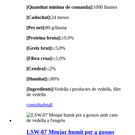
[Quantitat mínima de comanda]:
1000 llaunes
[Caducitat]:
24 mesos
[Pes net]:
80 g/llauna
[Proteïna bruta]:
≥9,0%
[Greix brut]:
≥5,0%
[Fibra crua]:
≤1,0%
[Cendra]:
≤2%
[Humitat]:
≤80%
[Ingredients]:
Vedella i productes de vedella, filet
de vedella
consulta
detall
LSW-07 Menjar humit per a gossos