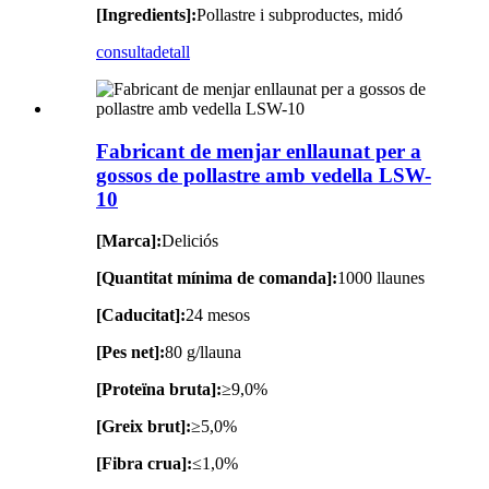
[Ingredients]:
Pollastre i subproductes, midó
consulta
detall
Fabricant de menjar enllaunat per a
gossos de pollastre amb vedella LSW-
10
[Marca]:
Deliciós
[Quantitat mínima de comanda]:
1000 llaunes
[Caducitat]:
24 mesos
[Pes net]:
80 g/llauna
[Proteïna bruta]:
≥9,0%
[Greix brut]:
≥5,0%
[Fibra crua]:
≤1,0%