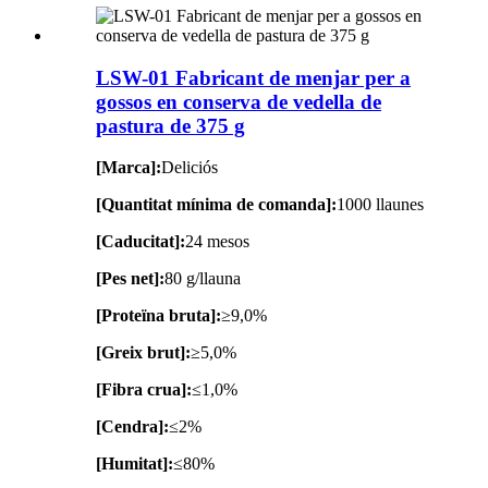
LSW-01 Fabricant de menjar per a
gossos en conserva de vedella de
pastura de 375 g
[Marca]:
Deliciós
[Quantitat mínima de comanda]:
1000 llaunes
[Caducitat]:
24 mesos
[Pes net]:
80 g/llauna
[Proteïna bruta]:
≥9,0%
[Greix brut]:
≥5,0%
[Fibra crua]:
≤1,0%
[Cendra]:
≤2%
[Humitat]:
≤80%