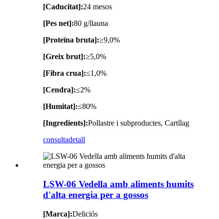
[Caducitat]:
24 mesos
[Pes net]:
80 g/llauna
[Proteïna bruta]:
≥9,0%
[Greix brut]:
≥5,0%
[Fibra crua]:
≤1,0%
[Cendra]:
≤2%
[Humitat]:
≤80%
[Ingredients]:
Pollastre i subproductes, Cartílag
consulta
detall
LSW-06 Vedella amb aliments humits
d'alta energia per a gossos
[Marca]:
Deliciós