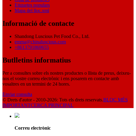
Etiquetes populars
Mapa del lloc.xml
Informació de contacte
Shandong Luscious Pet Food Co., Ltd.
emma@chinaluscious.com
+8613791869655
Butlletins informatius
Per a consultes sobre els nostres productes o llista de preus, deixeu-
nos el vostre correu electrònic i ens posarem en contacte amb
vosaltres en un termini de 24 hores.
Enviar consulta
© Drets d'autor - 2010-2026: Tots els drets reservats.
BLOC MÉS
IMPORTANT
CERCA PRINCIPAL
Correu electrònic