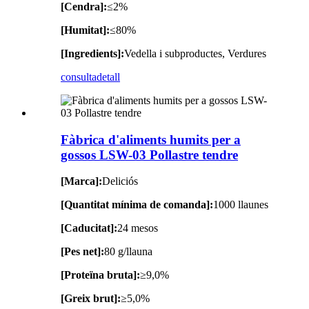
[Cendra]:
≤2%
[Humitat]:
≤80%
[Ingredients]:
Vedella i subproductes, Verdures
consulta
detall
Fàbrica d'aliments humits per a
gossos LSW-03 Pollastre tendre
[Marca]:
Deliciós
[Quantitat mínima de comanda]:
1000 llaunes
[Caducitat]:
24 mesos
[Pes net]:
80 g/llauna
[Proteïna bruta]:
≥9,0%
[Greix brut]:
≥5,0%