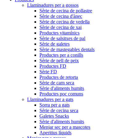
Llaminadures per a gossos
Sèrie de cecina de pollastre
Sèrie de cecina d'ànec
Sèrie de cecina de vedella
Sèrie de cecina de xai
Productes vitamínics
Sèrie de salsitxes de pal
Sèrie de galetes
Sèrie de mastegables dentals
Productes per a conills
Sèrie de pell de peix
Productes FD
Sèrie FD
Productes de retorta
Sèrie de carn seca
Sèrie d'aliments humits
Productes poc comuns
Llaminadures per a gats
Sorra per a gats
Sèrie de cecina seca
Galetes Snacks
Sèrie d'aliments humits
Menjar sec per a mascotes
Aperitius líquids