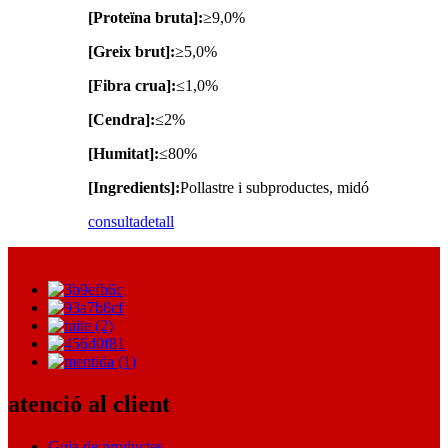
[Proteïna bruta]:
≥9,0%
[Greix brut]:
≥5,0%
[Fibra crua]:
≤1,0%
[Cendra]:
≤2%
[Humitat]:
≤80%
[Ingredients]:
Pollastre i subproductes, midó
consulta
detall
atenció al client
Guia de productes