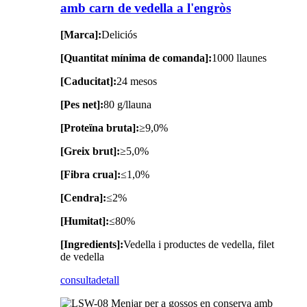
amb carn de vedella a l'engròs
[Marca]:
Deliciós
[Quantitat mínima de comanda]:
1000 llaunes
[Caducitat]:
24 mesos
[Pes net]:
80 g/llauna
[Proteïna bruta]:
≥9,0%
[Greix brut]:
≥5,0%
[Fibra crua]:
≤1,0%
[Cendra]:
≤2%
[Humitat]:
≤80%
[Ingredients]:
Vedella i productes de vedella, filet
de vedella
consulta
detall