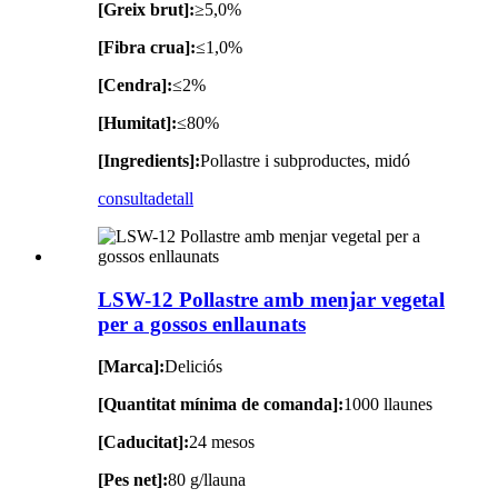
[Greix brut]:
≥5,0%
[Fibra crua]:
≤1,0%
[Cendra]:
≤2%
[Humitat]:
≤80%
[Ingredients]:
Pollastre i subproductes, midó
consulta
detall
LSW-12 Pollastre amb menjar vegetal
per a gossos enllaunats
[Marca]:
Deliciós
[Quantitat mínima de comanda]:
1000 llaunes
[Caducitat]:
24 mesos
[Pes net]:
80 g/llauna