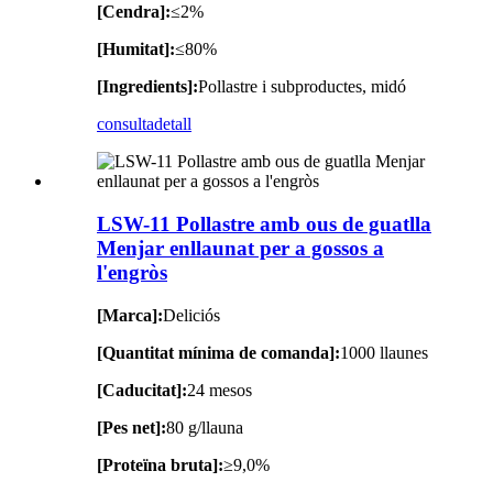
[Cendra]:
≤2%
[Humitat]:
≤80%
[Ingredients]:
Pollastre i subproductes, midó
consulta
detall
LSW-11 Pollastre amb ous de guatlla
Menjar enllaunat per a gossos a
l'engròs
[Marca]:
Deliciós
[Quantitat mínima de comanda]:
1000 llaunes
[Caducitat]:
24 mesos
[Pes net]:
80 g/llauna
[Proteïna bruta]:
≥9,0%