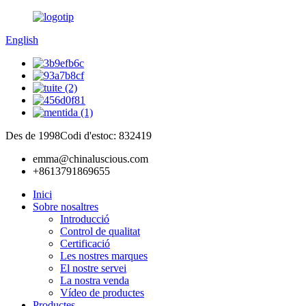
English
Des de 1998
Codi d'estoc: 832419
emma@chinaluscious.com
+8613791869655
Inici
Sobre nosaltres
Introducció
Control de qualitat
Certificació
Les nostres marques
El nostre servei
La nostra venda
Vídeo de productes
Productes