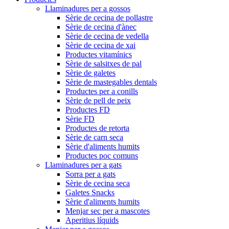
Llaminadures per a gossos
Sèrie de cecina de pollastre
Sèrie de cecina d'ànec
Sèrie de cecina de vedella
Sèrie de cecina de xai
Productes vitamínics
Sèrie de salsitxes de pal
Sèrie de galetes
Sèrie de mastegables dentals
Productes per a conills
Sèrie de pell de peix
Productes FD
Sèrie FD
Productes de retorta
Sèrie de carn seca
Sèrie d'aliments humits
Productes poc comuns
Llaminadures per a gats
Sorra per a gats
Sèrie de cecina seca
Galetes Snacks
Sèrie d'aliments humits
Menjar sec per a mascotes
Aperitius líquids