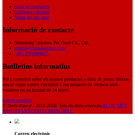
Guia de productes
Etiquetes populars
Mapa del lloc.xml
Informació de contacte
Shandong Luscious Pet Food Co., Ltd.
emma@chinaluscious.com
+8613791869655
Butlletins informatius
Per a consultes sobre els nostres productes o llista de preus, deixeu-
nos el vostre correu electrònic i ens posarem en contacte amb
vosaltres en un termini de 24 hores.
Enviar consulta
© Drets d'autor - 2010-2026: Tots els drets reservats.
BLOC MÉS
IMPORTANT
CERCA PRINCIPAL
Correu electrònic