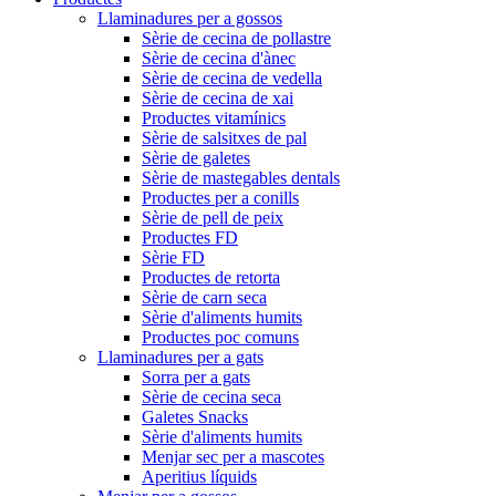
Llaminadures per a gossos
Sèrie de cecina de pollastre
Sèrie de cecina d'ànec
Sèrie de cecina de vedella
Sèrie de cecina de xai
Productes vitamínics
Sèrie de salsitxes de pal
Sèrie de galetes
Sèrie de mastegables dentals
Productes per a conills
Sèrie de pell de peix
Productes FD
Sèrie FD
Productes de retorta
Sèrie de carn seca
Sèrie d'aliments humits
Productes poc comuns
Llaminadures per a gats
Sorra per a gats
Sèrie de cecina seca
Galetes Snacks
Sèrie d'aliments humits
Menjar sec per a mascotes
Aperitius líquids