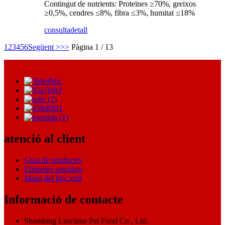
Contingut de nutrients: Proteïnes ≥70%, greixos
≥0,5%, cendres ≤8%, fibra ≤3%, humitat ≤18%
consulta
detall
1
2
3
4
5
6
Següent >
>>
Pàgina 1 / 13
atenció al client
Guia de productes
Etiquetes populars
Mapa del lloc.xml
Informació de contacte
Shandong Luscious Pet Food Co., Ltd.