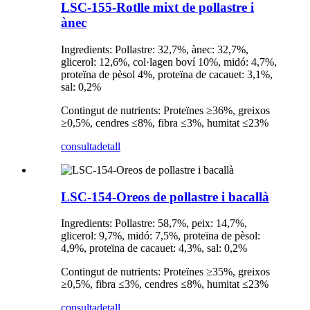
LSC-155-Rotlle mixt de pollastre i
ànec
Ingredients: Pollastre: 32,7%, ànec: 32,7%,
glicerol: 12,6%, col·lagen boví 10%, midó: 4,7%,
proteïna de pèsol 4%, proteïna de cacauet: 3,1%,
sal: 0,2%
Contingut de nutrients: Proteïnes ≥36%, greixos
≥0,5%, cendres ≤8%, fibra ≤3%, humitat ≤23%
consulta
detall
LSC-154-Oreos de pollastre i bacallà
Ingredients: Pollastre: 58,7%, peix: 14,7%,
glicerol: 9,7%, midó: 7,5%, proteïna de pèsol:
4,9%, proteïna de cacauet: 4,3%, sal: 0,2%
Contingut de nutrients: Proteïnes ≥35%, greixos
≥0,5%, fibra ≤3%, cendres ≤8%, humitat ≤23%
consulta
detall