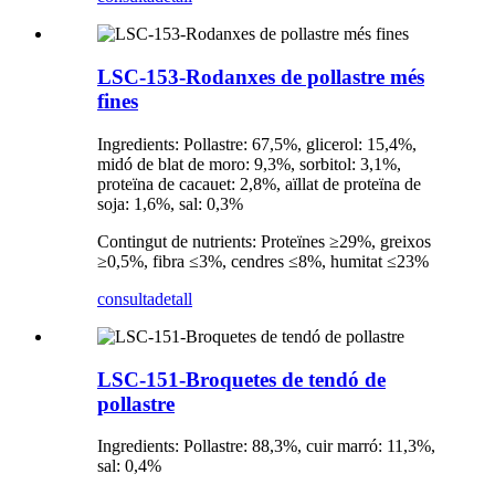
LSC-153-Rodanxes de pollastre més
fines
Ingredients: Pollastre: 67,5%, glicerol: 15,4%,
midó de blat de moro: 9,3%, sorbitol: 3,1%,
proteïna de cacauet: 2,8%, aïllat de proteïna de
soja: 1,6%, sal: 0,3%
Contingut de nutrients: Proteïnes ≥29%, greixos
≥0,5%, fibra ≤3%, cendres ≤8%, humitat ≤23%
consulta
detall
LSC-151-Broquetes de tendó de
pollastre
Ingredients: Pollastre: 88,3%, cuir marró: 11,3%,
sal: 0,4%