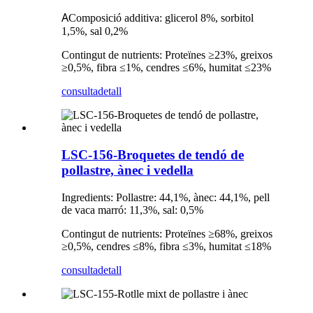
A
Composició additiva: glicerol 8%, sorbitol
1,5%, sal 0,2%
Contingut de nutrients: Proteïnes ≥23%, greixos
≥0,5%, fibra ≤1%, cendres ≤6%, humitat ≤23%
consulta
detall
LSC-156-Broquetes de tendó de
pollastre, ànec i vedella
Ingredients: Pollastre: 44,1%, ànec: 44,1%, pell
de vaca marró: 11,3%, sal: 0,5%
Contingut de nutrients: Proteïnes ≥68%, greixos
≥0,5%, cendres ≤8%, fibra ≤3%, humitat ≤18%
consulta
detall