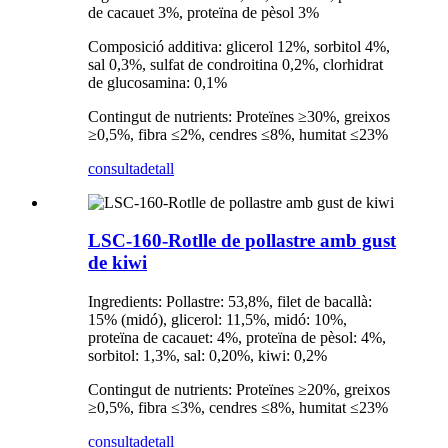
de cacauet 3%, proteïna de pèsol 3%
Composició additiva: glicerol 12%, sorbitol 4%,
sal 0,3%, sulfat de condroitina 0,2%, clorhidrat
de glucosamina: 0,1%
Contingut de nutrients: Proteïnes ≥30%, greixos
≥0,5%, fibra ≤2%, cendres ≤8%, humitat ≤23%
consulta
detall
LSC-160-Rotlle de pollastre amb gust
de kiwi
Ingredients: Pollastre: 53,8%, filet de bacallà:
15% (midó), glicerol: 11,5%, midó: 10%,
proteïna de cacauet: 4%, proteïna de pèsol: 4%,
sorbitol: 1,3%, sal: 0,20%, kiwi: 0,2%
Contingut de nutrients: Proteïnes ≥20%, greixos
≥0,5%, fibra ≤3%, cendres ≤8%, humitat ≤23%
consulta
detall