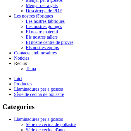
Menjar per a gossos
Menjar per a gats
Descàrrega de PDF
Les nostres fàbriques
Les nostres fàbriques
Les nostres granges
El nostre material
Els nostres tallers
El nostre centre de proves
Els nostres equips
Contacta amb nosaltres
Notícies
Recurs
Tema
Inici
Productes
Llaminadures per a gossos
Sèrie de cecina de pollastre
Categories
Llaminadures per a gossos
Sèrie de cecina de pollastre
Sèrie de cecina d'ànec