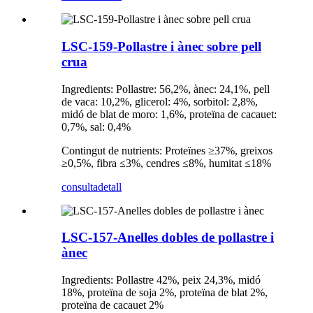
LSC-159-Pollastre i ànec sobre pell
crua
Ingredients: Pollastre: 56,2%, ànec: 24,1%, pell
de vaca: 10,2%, glicerol: 4%, sorbitol: 2,8%,
midó de blat de moro: 1,6%, proteïna de cacauet:
0,7%, sal: 0,4%
Contingut de nutrients: Proteïnes ≥37%, greixos
≥0,5%, fibra ≤3%, cendres ≤8%, humitat ≤18%
consulta
detall
LSC-157-Anelles dobles de pollastre i
ànec
Ingredients: Pollastre 42%, peix 24,3%, midó
18%, proteïna de soja 2%, proteïna de blat 2%,
proteïna de cacauet 2%