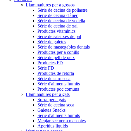
Llaminadures per a gossos
Sèrie de cecina de pollastre
Sèrie de cecina d'ànec
Sèrie de cecina de vedella
Sèrie de cecina de xai
Productes vitamínics
Sèrie de salsitxes de pal
Sèrie de galetes
Sèrie de mastegables dentals
Productes per a conills
Sèrie de pell de peix
Productes FD
Sèrie FD
Productes de retorta
Sèrie de carn seca
Sèrie d'aliments humits
Productes poc comuns
Llaminadures per a gats
Sorra per a gats
Sèrie de cecina seca
Galetes Snacks
Sèrie d'aliments humits
Menjar sec per a mascotes
Aperitius líquids