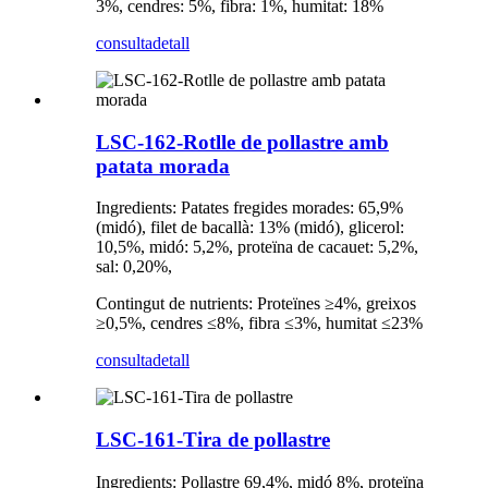
3%, cendres: 5%, fibra: 1%, humitat: 18%
consulta
detall
LSC-162-Rotlle de pollastre amb
patata morada
Ingredients: Patates fregides morades: 65,9%
(midó), filet de bacallà: 13% (midó), glicerol:
10,5%, midó: 5,2%, proteïna de cacauet: 5,2%,
sal: 0,20%,
Contingut de nutrients: Proteïnes ≥4%, greixos
≥0,5%, cendres ≤8%, fibra ≤3%, humitat ≤23%
consulta
detall
LSC-161-Tira de pollastre
Ingredients: Pollastre 69,4%, midó 8%, proteïna