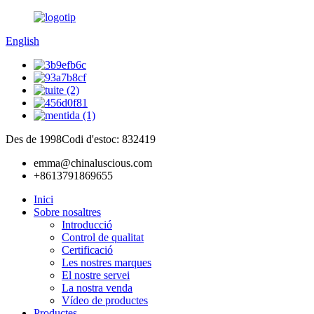
English
Des de 1998
Codi d'estoc: 832419
emma@chinaluscious.com
+8613791869655
Inici
Sobre nosaltres
Introducció
Control de qualitat
Certificació
Les nostres marques
El nostre servei
La nostra venda
Vídeo de productes
Productes