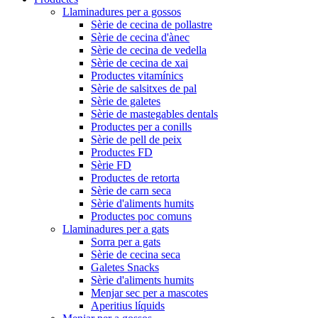
Llaminadures per a gossos
Sèrie de cecina de pollastre
Sèrie de cecina d'ànec
Sèrie de cecina de vedella
Sèrie de cecina de xai
Productes vitamínics
Sèrie de salsitxes de pal
Sèrie de galetes
Sèrie de mastegables dentals
Productes per a conills
Sèrie de pell de peix
Productes FD
Sèrie FD
Productes de retorta
Sèrie de carn seca
Sèrie d'aliments humits
Productes poc comuns
Llaminadures per a gats
Sorra per a gats
Sèrie de cecina seca
Galetes Snacks
Sèrie d'aliments humits
Menjar sec per a mascotes
Aperitius líquids