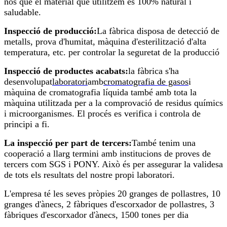
nos que el material que utilitzem és 100% natural i
saludable.
Inspecció de producció:
La fàbrica disposa de detecció de
metalls, prova d'humitat, màquina d'esterilització d'alta
temperatura, etc. per controlar la seguretat de la producció
Inspecció de productes acabats:
la fàbrica s'ha
desenvolupat
laboratori
amb
cromatografia de gasos
i
màquina de cromatografia líquida també amb tota la
màquina utilitzada per a la comprovació de residus químics
i microorganismes. El procés es verifica i controla de
principi a fi.
La inspecció per part de tercers:
També tenim una
cooperació a llarg termini amb institucions de proves de
tercers com SGS i PONY. Això és per assegurar la validesa
de tots els resultats del nostre propi laboratori.
L'empresa té les seves pròpies 20 granges de pollastres, 10
granges d'ànecs, 2 fàbriques d'escorxador de pollastres, 3
fàbriques d'escorxador d'ànecs, 1500 tones per dia