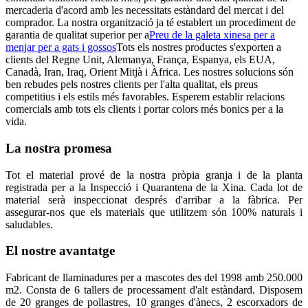
mercaderia d'acord amb les necessitats estàndard del mercat i del
comprador. La nostra organització ja té establert un procediment de
garantia de qualitat superior per a
Preu de la galeta xinesa per a
menjar per a gats i gossos
Tots els nostres productes s'exporten a
clients del Regne Unit, Alemanya, França, Espanya, els EUA,
Canadà, Iran, Iraq, Orient Mitjà i Àfrica. Les nostres solucions són
ben rebudes pels nostres clients per l'alta qualitat, els preus
competitius i els estils més favorables. Esperem establir relacions
comercials amb tots els clients i portar colors més bonics per a la
vida.
La nostra promesa
Tot el material prové de la nostra pròpia granja i de la planta
registrada per a la Inspecció i Quarantena de la Xina. Cada lot de
material serà inspeccionat després d'arribar a la fàbrica. Per
assegurar-nos que els materials que utilitzem són 100% naturals i
saludables.
El nostre avantatge
Fabricant de llaminadures per a mascotes des del 1998 amb 250.000
m2. Consta de 6 tallers de processament d'alt estàndard. Disposem
de 20 granges de pollastres, 10 granges d'ànecs, 2 escorxadors de