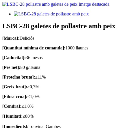
LSBC-28 galetes de pollastre amb peix
[Marca]:
Deliciós
[Quantitat mínima de comanda]:
1000 llaunes
[Caducitat]:
36 mesos
[Pes net]:
80 g/llauna
[Proteïna bruta]:
≥11%
[Greix brut]:
≥0,3%
[Fibra crua]:
≤1,0%
[Cendra]:
≤1,0%
[Humitat]:
≤80％
[Ingredients]:
Tonyina, Gambes