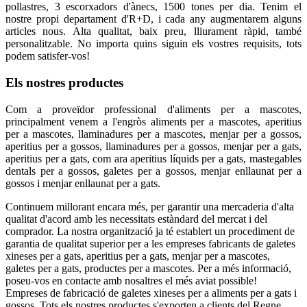
pollastres, 3 escorxadors d'ànecs, 1500 tones per dia. Tenim el
nostre propi departament d'R+D, i cada any augmentarem alguns
articles nous. Alta qualitat, baix preu, lliurament ràpid, també
personalitzable. No importa quins siguin els vostres requisits, tots
podem satisfer-vos!
Els nostres productes
Com a proveïdor professional d'aliments per a mascotes,
principalment venem a l'engròs aliments per a mascotes, aperitius
per a mascotes, llaminadures per a mascotes, menjar per a gossos,
aperitius per a gossos, llaminadures per a gossos, menjar per a gats,
aperitius per a gats, com ara aperitius líquids per a gats, mastegables
dentals per a gossos, galetes per a gossos, menjar enllaunat per a
gossos i menjar enllaunat per a gats.
Continuem millorant encara més, per garantir una mercaderia d'alta
qualitat d'acord amb les necessitats estàndard del mercat i del
comprador. La nostra organització ja té establert un procediment de
garantia de qualitat superior per a les empreses fabricants de galetes
xineses per a gats, aperitius per a gats, menjar per a mascotes,
galetes per a gats, productes per a mascotes. Per a més informació,
poseu-vos en contacte amb nosaltres el més aviat possible!
Empreses de fabricació de galetes xineses per a aliments per a gats i
gossos. Tots els nostres productes s'exporten a clients del Regne