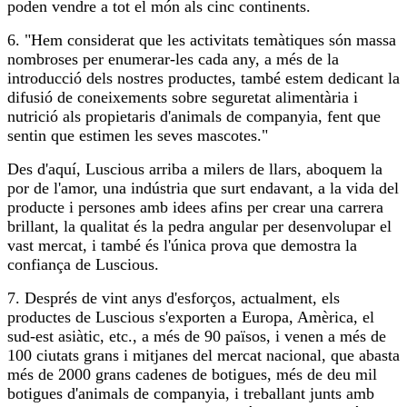
poden vendre a tot el món als cinc continents.
6. "Hem considerat que les activitats temàtiques són massa
nombroses per enumerar-les cada any, a més de la
introducció dels nostres productes, també estem dedicant la
difusió de coneixements sobre seguretat alimentària i
nutrició als propietaris d'animals de companyia, fent que
sentin que estimen les seves mascotes."
Des d'aquí, Luscious arriba a milers de llars, aboquem la
por de l'amor, una indústria que surt endavant, a la vida del
producte i persones amb idees afins per crear una carrera
brillant, la qualitat és la pedra angular per desenvolupar el
vast mercat, i també és l'única prova que demostra la
confiança de Luscious.
7. Després de vint anys d'esforços, actualment, els
productes de Luscious s'exporten a Europa, Amèrica, el
sud-est asiàtic, etc., a més de 90 països, i venen a més de
100 ciutats grans i mitjanes del mercat nacional, que abasta
més de 2000 grans cadenes de botigues, més de deu mil
botigues d'animals de companyia, i treballant junts amb