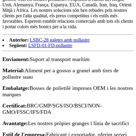
Unit, Alemanya, França, Espanya, EUA, Canadà, Iran, Iraq, Orient
Mitjà i Àfrica. Les nostres solucions són ben rebudes pels nostres
clients per l'alta qualitat, els preus competitius i els estils més
favorables. Esperem establir relacions comercials amb tots els clients
i portar colors més bonics per a la vida.
Anterior:
LSBC-28 galetes amb pollastre
Següent:
LSFD-01-FD-pollastre
Enviament:
Suport al transport marítim
Material:
Aliment per a gossos a granel amb tires de
pollastre suau
Embalatge:
Bosses de polietilè impreses OEM i les nostres
marques
Certificat:
BRC/GMP/SGS/ISO/BSCI/NON-
GMO/FSSC/IFS/FDA
Avantatge:
Les nostres pròpies granges i línia de sacrifici
Estil de l'empresa:
Fabricant i exportador, oferim servei