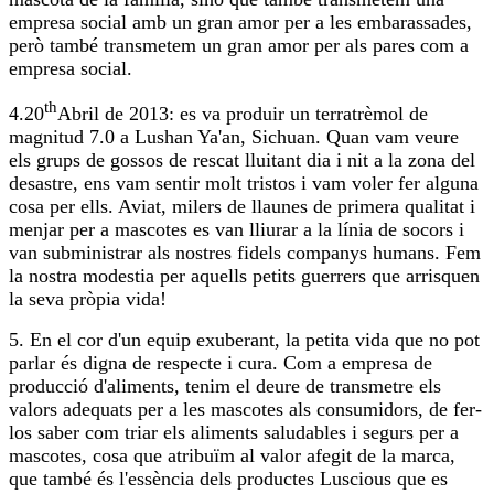
empresa social amb un gran amor per a les embarassades,
però també transmetem un gran amor per als pares com a
empresa social.
th
4.20
Abril de 2013: es va produir un terratrèmol de
magnitud 7.0 a Lushan Ya'an, Sichuan. Quan vam veure
els grups de gossos de rescat lluitant dia i nit a la zona del
desastre, ens vam sentir molt tristos i vam voler fer alguna
cosa per ells. Aviat, milers de llaunes de primera qualitat i
menjar per a mascotes es van lliurar a la línia de socors i
van subministrar als nostres fidels companys humans. Fem
la nostra modestia per aquells petits guerrers que arrisquen
la seva pròpia vida!
5. En el cor d'un equip exuberant, la petita vida que no pot
parlar és digna de respecte i cura. Com a empresa de
producció d'aliments, tenim el deure de transmetre els
valors adequats per a les mascotes als consumidors, de fer-
los saber com triar els aliments saludables i segurs per a
mascotes, cosa que atribuïm al valor afegit de la marca,
que també és l'essència dels productes Luscious que es