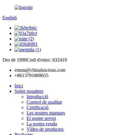
English
Des de 1998
Codi d'estoc: 832419
emma@chinaluscious.com
+8613791869655
Inici
Sobre nosaltres
Introducció
Control de qualitat
Certificació
Les nostres marques
El nostre servei
La nostra venda
Vídeo de productes
Productes