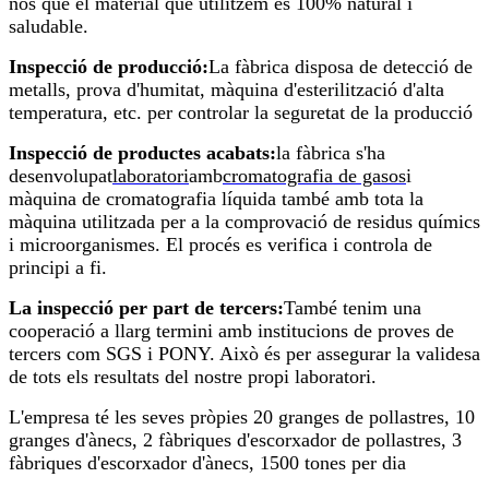
nos que el material que utilitzem és 100% natural i
saludable.
Inspecció de producció:
La fàbrica disposa de detecció de
metalls, prova d'humitat, màquina d'esterilització d'alta
temperatura, etc. per controlar la seguretat de la producció
Inspecció de productes acabats:
la fàbrica s'ha
desenvolupat
laboratori
amb
cromatografia de gasos
i
màquina de cromatografia líquida també amb tota la
màquina utilitzada per a la comprovació de residus químics
i microorganismes. El procés es verifica i controla de
principi a fi.
La inspecció per part de tercers:
També tenim una
cooperació a llarg termini amb institucions de proves de
tercers com SGS i PONY. Això és per assegurar la validesa
de tots els resultats del nostre propi laboratori.
L'empresa té les seves pròpies 20 granges de pollastres, 10
granges d'ànecs, 2 fàbriques d'escorxador de pollastres, 3
fàbriques d'escorxador d'ànecs, 1500 tones per dia