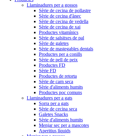
Llaminadures per a gossos
Sèrie de cecina de pollastre
Sèrie de cecina d'ànec
Sèrie de cecina de vedella
Sèrie de cecina de xai
Productes vitamínics
Sèrie de salsitxes de pal
Sèrie de galetes
Sèrie de mastegables dentals
Productes per a conills
Sèrie de pell de peix
Productes FD
Sèrie FD
Productes de retorta
Sèrie de carn seca
Sèrie d'aliments humits
Productes poc comuns
Llaminadures per a gats
Sorra per a gats
Sèrie de cecina seca
Galetes Snacks
Sèrie d'aliments humits
Menjar sec per a mascotes
Aperitius líquids