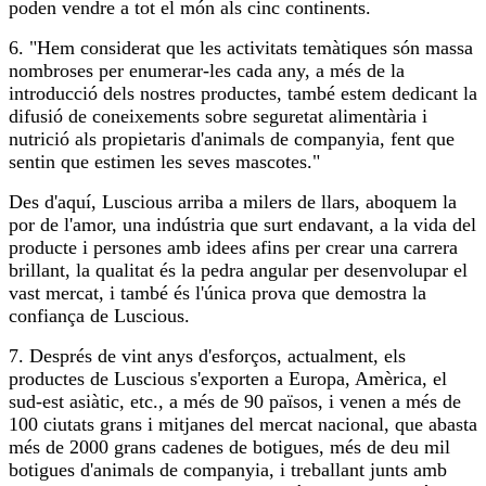
poden vendre a tot el món als cinc continents.
6. "Hem considerat que les activitats temàtiques són massa
nombroses per enumerar-les cada any, a més de la
introducció dels nostres productes, també estem dedicant la
difusió de coneixements sobre seguretat alimentària i
nutrició als propietaris d'animals de companyia, fent que
sentin que estimen les seves mascotes."
Des d'aquí, Luscious arriba a milers de llars, aboquem la
por de l'amor, una indústria que surt endavant, a la vida del
producte i persones amb idees afins per crear una carrera
brillant, la qualitat és la pedra angular per desenvolupar el
vast mercat, i també és l'única prova que demostra la
confiança de Luscious.
7. Després de vint anys d'esforços, actualment, els
productes de Luscious s'exporten a Europa, Amèrica, el
sud-est asiàtic, etc., a més de 90 països, i venen a més de
100 ciutats grans i mitjanes del mercat nacional, que abasta
més de 2000 grans cadenes de botigues, més de deu mil
botigues d'animals de companyia, i treballant junts amb