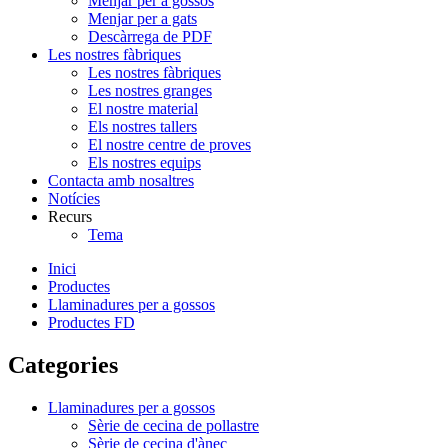
Menjar per a gossos
Menjar per a gats
Descàrrega de PDF
Les nostres fàbriques
Les nostres fàbriques
Les nostres granges
El nostre material
Els nostres tallers
El nostre centre de proves
Els nostres equips
Contacta amb nosaltres
Notícies
Recurs
Tema
Inici
Productes
Llaminadures per a gossos
Productes FD
Categories
Llaminadures per a gossos
Sèrie de cecina de pollastre
Sèrie de cecina d'ànec