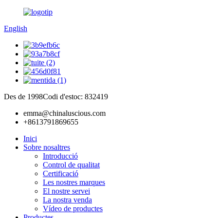
English
Des de 1998
Codi d'estoc: 832419
emma@chinaluscious.com
+8613791869655
Inici
Sobre nosaltres
Introducció
Control de qualitat
Certificació
Les nostres marques
El nostre servei
La nostra venda
Vídeo de productes
Productes