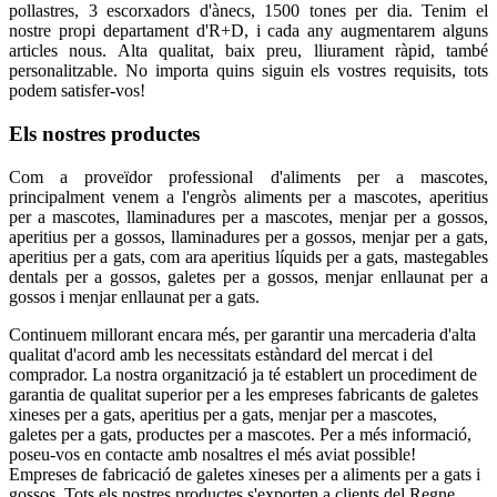
pollastres, 3 escorxadors d'ànecs, 1500 tones per dia. Tenim el
nostre propi departament d'R+D, i cada any augmentarem alguns
articles nous. Alta qualitat, baix preu, lliurament ràpid, també
personalitzable. No importa quins siguin els vostres requisits, tots
podem satisfer-vos!
Els nostres productes
Com a proveïdor professional d'aliments per a mascotes,
principalment venem a l'engròs aliments per a mascotes, aperitius
per a mascotes, llaminadures per a mascotes, menjar per a gossos,
aperitius per a gossos, llaminadures per a gossos, menjar per a gats,
aperitius per a gats, com ara aperitius líquids per a gats, mastegables
dentals per a gossos, galetes per a gossos, menjar enllaunat per a
gossos i menjar enllaunat per a gats.
Continuem millorant encara més, per garantir una mercaderia d'alta
qualitat d'acord amb les necessitats estàndard del mercat i del
comprador. La nostra organització ja té establert un procediment de
garantia de qualitat superior per a les empreses fabricants de galetes
xineses per a gats, aperitius per a gats, menjar per a mascotes,
galetes per a gats, productes per a mascotes. Per a més informació,
poseu-vos en contacte amb nosaltres el més aviat possible!
Empreses de fabricació de galetes xineses per a aliments per a gats i
gossos. Tots els nostres productes s'exporten a clients del Regne