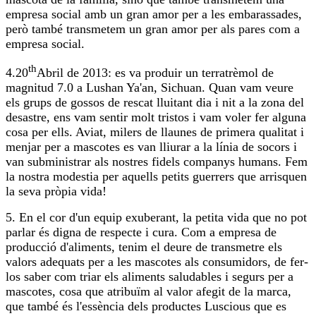
empresa social amb un gran amor per a les embarassades,
però també transmetem un gran amor per als pares com a
empresa social.
th
4.20
Abril de 2013: es va produir un terratrèmol de
magnitud 7.0 a Lushan Ya'an, Sichuan. Quan vam veure
els grups de gossos de rescat lluitant dia i nit a la zona del
desastre, ens vam sentir molt tristos i vam voler fer alguna
cosa per ells. Aviat, milers de llaunes de primera qualitat i
menjar per a mascotes es van lliurar a la línia de socors i
van subministrar als nostres fidels companys humans. Fem
la nostra modestia per aquells petits guerrers que arrisquen
la seva pròpia vida!
5. En el cor d'un equip exuberant, la petita vida que no pot
parlar és digna de respecte i cura. Com a empresa de
producció d'aliments, tenim el deure de transmetre els
valors adequats per a les mascotes als consumidors, de fer-
los saber com triar els aliments saludables i segurs per a
mascotes, cosa que atribuïm al valor afegit de la marca,
que també és l'essència dels productes Luscious que es