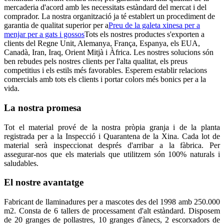
mercaderia d'acord amb les necessitats estàndard del mercat i del
comprador. La nostra organització ja té establert un procediment de
garantia de qualitat superior per a
Preu de la galeta xinesa per a
menjar per a gats i gossos
Tots els nostres productes s'exporten a
clients del Regne Unit, Alemanya, França, Espanya, els EUA,
Canadà, Iran, Iraq, Orient Mitjà i Àfrica. Les nostres solucions són
ben rebudes pels nostres clients per l'alta qualitat, els preus
competitius i els estils més favorables. Esperem establir relacions
comercials amb tots els clients i portar colors més bonics per a la
vida.
La nostra promesa
Tot el material prové de la nostra pròpia granja i de la planta
registrada per a la Inspecció i Quarantena de la Xina. Cada lot de
material serà inspeccionat després d'arribar a la fàbrica. Per
assegurar-nos que els materials que utilitzem són 100% naturals i
saludables.
El nostre avantatge
Fabricant de llaminadures per a mascotes des del 1998 amb 250.000
m2. Consta de 6 tallers de processament d'alt estàndard. Disposem
de 20 granges de pollastres, 10 granges d'ànecs, 2 escorxadors de