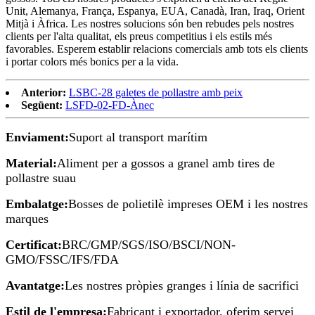
Unit, Alemanya, França, Espanya, EUA, Canadà, Iran, Iraq, Orient
Mitjà i Àfrica. Les nostres solucions són ben rebudes pels nostres
clients per l'alta qualitat, els preus competitius i els estils més
favorables. Esperem establir relacions comercials amb tots els clients
i portar colors més bonics per a la vida.
Anterior:
LSBC-28 galetes de pollastre amb peix
Següent:
LSFD-02-FD-Ànec
Enviament:
Suport al transport marítim
Material:
Aliment per a gossos a granel amb tires de
pollastre suau
Embalatge:
Bosses de polietilè impreses OEM i les nostres
marques
Certificat:
BRC/GMP/SGS/ISO/BSCI/NON-
GMO/FSSC/IFS/FDA
Avantatge:
Les nostres pròpies granges i línia de sacrifici
Estil de l'empresa:
Fabricant i exportador, oferim servei