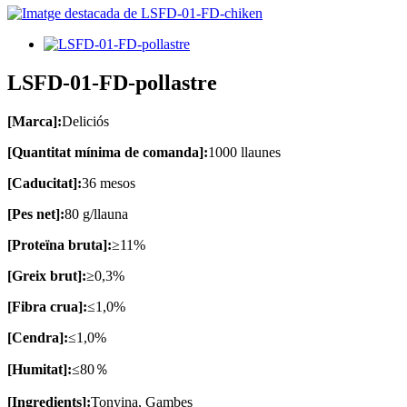
LSFD-01-FD-pollastre
[Marca]:
Deliciós
[Quantitat mínima de comanda]:
1000 llaunes
[Caducitat]:
36 mesos
[Pes net]:
80 g/llauna
[Proteïna bruta]:
≥11%
[Greix brut]:
≥0,3%
[Fibra crua]:
≤1,0%
[Cendra]:
≤1,0%
[Humitat]:
≤80％
[Ingredients]:
Tonyina, Gambes