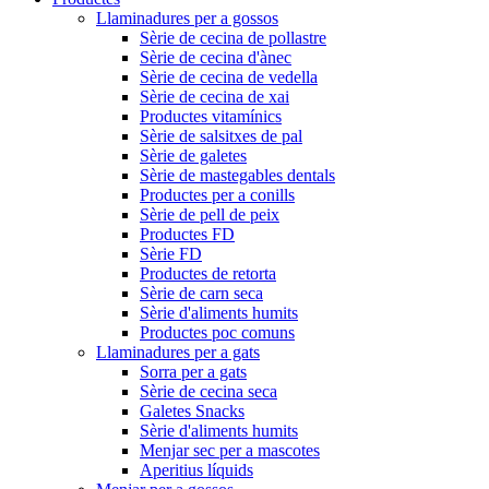
Llaminadures per a gossos
Sèrie de cecina de pollastre
Sèrie de cecina d'ànec
Sèrie de cecina de vedella
Sèrie de cecina de xai
Productes vitamínics
Sèrie de salsitxes de pal
Sèrie de galetes
Sèrie de mastegables dentals
Productes per a conills
Sèrie de pell de peix
Productes FD
Sèrie FD
Productes de retorta
Sèrie de carn seca
Sèrie d'aliments humits
Productes poc comuns
Llaminadures per a gats
Sorra per a gats
Sèrie de cecina seca
Galetes Snacks
Sèrie d'aliments humits
Menjar sec per a mascotes
Aperitius líquids