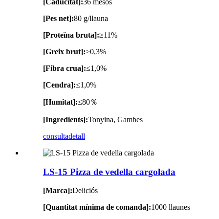
[Caducitat]:
36 mesos
[Pes net]:
80 g/llauna
[Proteïna bruta]:
≥11%
[Greix brut]:
≥0,3%
[Fibra crua]:
≤1,0%
[Cendra]:
≤1,0%
[Humitat]:
≤80％
[Ingredients]:
Tonyina, Gambes
consulta
detall
LS-15 Pizza de vedella cargolada
[Marca]:
Deliciós
[Quantitat mínima de comanda]:
1000 llaunes