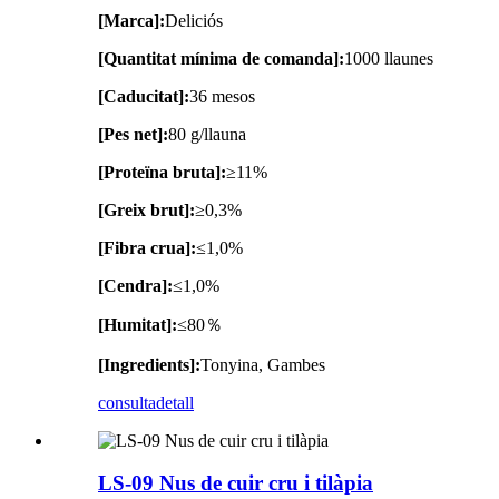
[Marca]:
Deliciós
[Quantitat mínima de comanda]:
1000 llaunes
[Caducitat]:
36 mesos
[Pes net]:
80 g/llauna
[Proteïna bruta]:
≥11%
[Greix brut]:
≥0,3%
[Fibra crua]:
≤1,0%
[Cendra]:
≤1,0%
[Humitat]:
≤80％
[Ingredients]:
Tonyina, Gambes
consulta
detall
LS-09 Nus de cuir cru i tilàpia