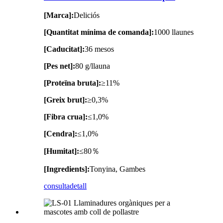
[Marca]:
Deliciós
[Quantitat mínima de comanda]:
1000 llaunes
[Caducitat]:
36 mesos
[Pes net]:
80 g/llauna
[Proteïna bruta]:
≥11%
[Greix brut]:
≥0,3%
[Fibra crua]:
≤1,0%
[Cendra]:
≤1,0%
[Humitat]:
≤80％
[Ingredients]:
Tonyina, Gambes
consulta
detall