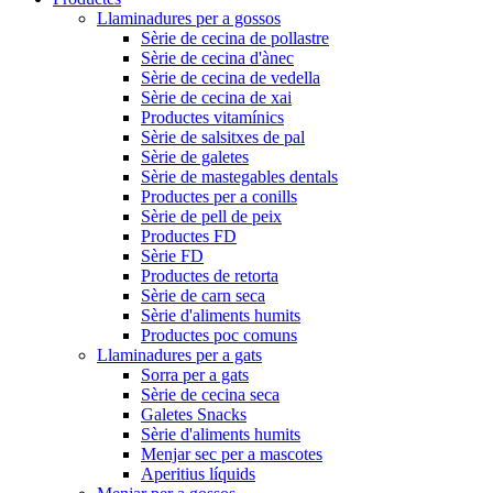
Llaminadures per a gossos
Sèrie de cecina de pollastre
Sèrie de cecina d'ànec
Sèrie de cecina de vedella
Sèrie de cecina de xai
Productes vitamínics
Sèrie de salsitxes de pal
Sèrie de galetes
Sèrie de mastegables dentals
Productes per a conills
Sèrie de pell de peix
Productes FD
Sèrie FD
Productes de retorta
Sèrie de carn seca
Sèrie d'aliments humits
Productes poc comuns
Llaminadures per a gats
Sorra per a gats
Sèrie de cecina seca
Galetes Snacks
Sèrie d'aliments humits
Menjar sec per a mascotes
Aperitius líquids