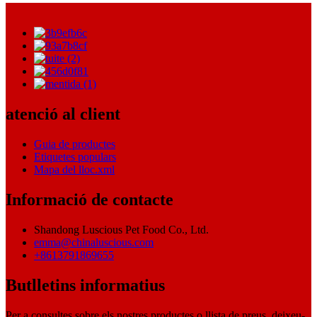
atenció al client
Guia de productes
Etiquetes populars
Mapa del lloc.xml
Informació de contacte
Shandong Luscious Pet Food Co., Ltd.
emma@chinaluscious.com
+8613791869655
Butlletins informatius
Per a consultes sobre els nostres productes o llista de preus, deixeu-