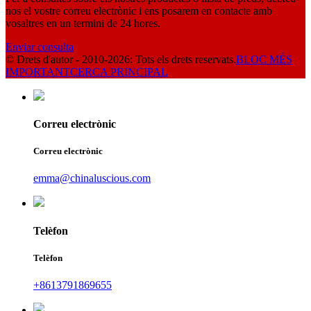
nos el vostre correu electrònic i ens posarem en contacte amb
vosaltres en un termini de 24 hores.
Enviar consulta
© Drets d'autor - 2010-2026: Tots els drets reservats.
BLOC MÉS
IMPORTANT
CERCA PRINCIPAL
Correu electrònic
Correu electrònic
emma@chinaluscious.com
Telèfon
Telèfon
+8613791869655