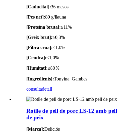
[Caducitat]:
36 mesos
[Pes net]:
80 g/llauna
[Proteïna bruta]:
≥11%
[Greix brut]:
≥0,3%
[Fibra crua]:
≤1,0%
[Cendra]:
≤1,0%
[Humitat]:
≤80％
[Ingredients]:
Tonyina, Gambes
consulta
detall
Rotlle de pell de porc LS-12 amb pell
de peix
[Marca]:
Deliciós