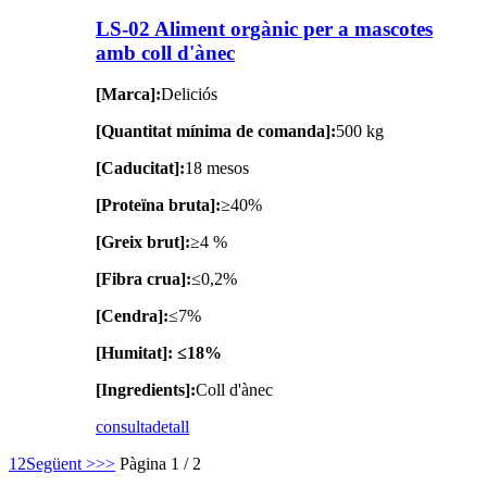
LS-02 Aliment orgànic per a mascotes
amb coll d'ànec
[Marca]:
Deliciós
[Quantitat mínima de comanda]:
500 kg
[Caducitat]:
18 mesos
[Proteïna bruta]:
≥40%
[Greix brut]:
≥4 %
[Fibra crua]:
≤0,2%
[Cendra]:
≤7%
[Humitat]: ≤18%
[Ingredients]:
Coll d'ànec
consulta
detall
1
2
Següent >
>>
Pàgina 1 / 2