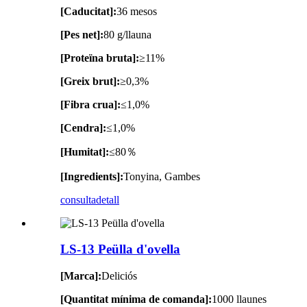
[Caducitat]:
36 mesos
[Pes net]:
80 g/llauna
[Proteïna bruta]:
≥11%
[Greix brut]:
≥0,3%
[Fibra crua]:
≤1,0%
[Cendra]:
≤1,0%
[Humitat]:
≤80％
[Ingredients]:
Tonyina, Gambes
consulta
detall
LS-13 Peülla d'ovella
[Marca]:
Deliciós
[Quantitat mínima de comanda]:
1000 llaunes