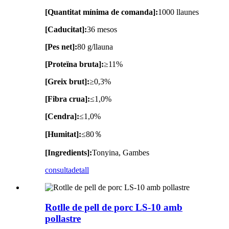
[Quantitat mínima de comanda]:
1000 llaunes
[Caducitat]:
36 mesos
[Pes net]:
80 g/llauna
[Proteïna bruta]:
≥11%
[Greix brut]:
≥0,3%
[Fibra crua]:
≤1,0%
[Cendra]:
≤1,0%
[Humitat]:
≤80％
[Ingredients]:
Tonyina, Gambes
consulta
detall
Rotlle de pell de porc LS-10 amb
pollastre