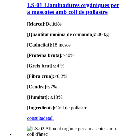
LS-01 Llaminadures orgàniques per
a mascotes amb coll de pollastre
[Marca]:
Deliciós
[Quantitat mínima de comanda]:
500 kg
[Caducitat]:
18 mesos
[Proteïna bruta]:
≥40%
[Greix brut]:
≥4 %
[Fibra crua]:
≤0,2%
[Cendra]:
≤7%
[Humitat]: ≤18%
[Ingredients]:
Coll de pollastre
consulta
detall