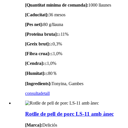
[Quantitat mínima de comanda]:
1000 llaunes
[Caducitat]:
36 mesos
[Pes net]:
80 g/llauna
[Proteïna bruta]:
≥11%
[Greix brut]:
≥0,3%
[Fibra crua]:
≤1,0%
[Cendra]:
≤1,0%
[Humitat]:
≤80％
[Ingredients]:
Tonyina, Gambes
consulta
detall
Rotlle de pell de porc LS-11 amb ànec
[Marca]:
Deliciós