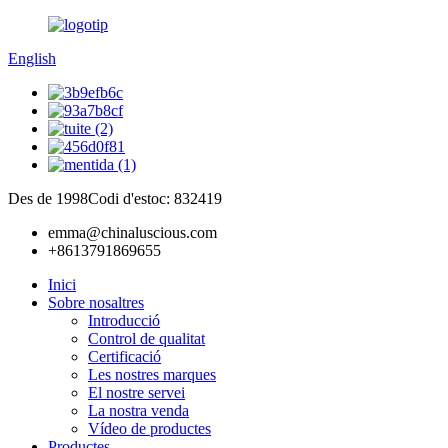
English
Des de 1998
Codi d'estoc: 832419
emma@chinaluscious.com
+8613791869655
Inici
Sobre nosaltres
Introducció
Control de qualitat
Certificació
Les nostres marques
El nostre servei
La nostra venda
Vídeo de productes
Productes