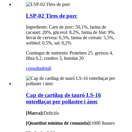
LSP-02 Tires de porc
Ingredients: Carn de porc: 50,1%, farina de
cacauet: 20%, glicerol: 8,2%, farina de blat: 9%,
llevat de cervesa: 6,5%, farina de cereals: 5,5%,
sorbitol: 0,5%, sal: 0,2%
Contingut de nutrients: Proteïnes 25, greixos 4,
fibra 0,2, cendres 3, humitat 20
consulta
detall
Cap de cartílag de tauró LS-16
entrellaçat per pollastre i ànec
[Marca]:
Deliciós
[Quantitat mínima de comanda]:
1000 llaunes