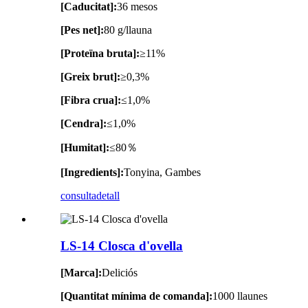
[Caducitat]:
36 mesos
[Pes net]:
80 g/llauna
[Proteïna bruta]:
≥11%
[Greix brut]:
≥0,3%
[Fibra crua]:
≤1,0%
[Cendra]:
≤1,0%
[Humitat]:
≤80％
[Ingredients]:
Tonyina, Gambes
consulta
detall
LS-14 Closca d'ovella
[Marca]:
Deliciós
[Quantitat mínima de comanda]:
1000 llaunes