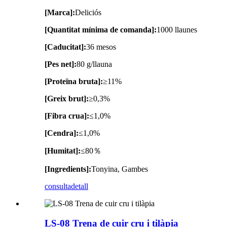
[Marca]:
Deliciós
[Quantitat mínima de comanda]:
1000 llaunes
[Caducitat]:
36 mesos
[Pes net]:
80 g/llauna
[Proteïna bruta]:
≥11%
[Greix brut]:
≥0,3%
[Fibra crua]:
≤1,0%
[Cendra]:
≤1,0%
[Humitat]:
≤80％
[Ingredients]:
Tonyina, Gambes
consulta
detall
LS-08 Trena de cuir cru i tilàpia