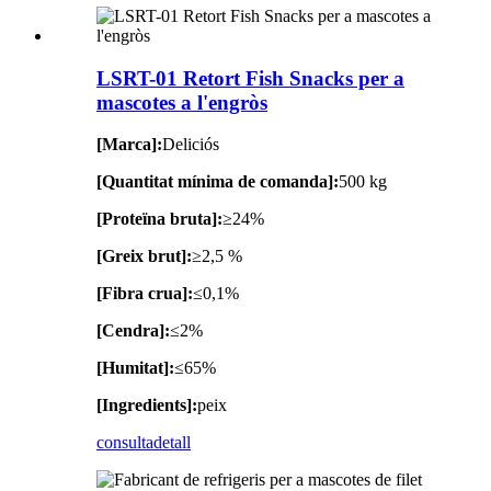
LSRT-01 Retort Fish Snacks per a
mascotes a l'engròs
[Marca]:
Deliciós
[Quantitat mínima de comanda]:
500 kg
[Proteïna bruta]:
≥24%
[Greix brut]:
≥2,5 %
[Fibra crua]:
≤0,1%
[Cendra]:
≤2%
[Humitat]:
≤65%
[Ingredients]:
peix
consulta
detall