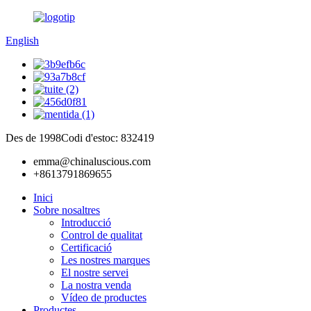
English
Des de 1998
Codi d'estoc: 832419
emma@chinaluscious.com
+8613791869655
Inici
Sobre nosaltres
Introducció
Control de qualitat
Certificació
Les nostres marques
El nostre servei
La nostra venda
Vídeo de productes
Productes