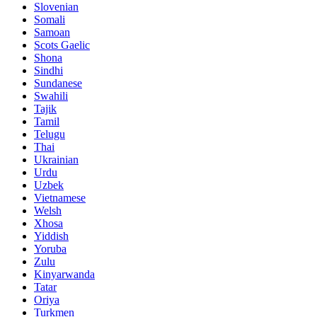
Slovenian
Somali
Samoan
Scots Gaelic
Shona
Sindhi
Sundanese
Swahili
Tajik
Tamil
Telugu
Thai
Ukrainian
Urdu
Uzbek
Vietnamese
Welsh
Xhosa
Yiddish
Yoruba
Zulu
Kinyarwanda
Tatar
Oriya
Turkmen