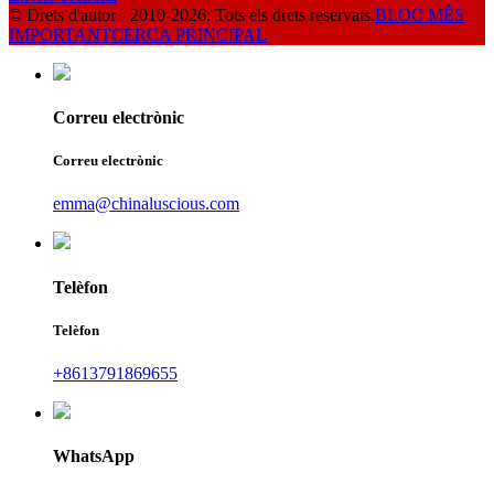
© Drets d'autor - 2010-2026: Tots els drets reservats.
BLOC MÉS
IMPORTANT
CERCA PRINCIPAL
Correu electrònic
Correu electrònic
emma@chinaluscious.com
Telèfon
Telèfon
+8613791869655
WhatsApp