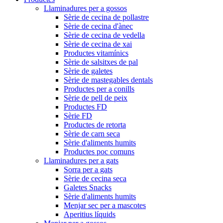
Llaminadures per a gossos
Sèrie de cecina de pollastre
Sèrie de cecina d'ànec
Sèrie de cecina de vedella
Sèrie de cecina de xai
Productes vitamínics
Sèrie de salsitxes de pal
Sèrie de galetes
Sèrie de mastegables dentals
Productes per a conills
Sèrie de pell de peix
Productes FD
Sèrie FD
Productes de retorta
Sèrie de carn seca
Sèrie d'aliments humits
Productes poc comuns
Llaminadures per a gats
Sorra per a gats
Sèrie de cecina seca
Galetes Snacks
Sèrie d'aliments humits
Menjar sec per a mascotes
Aperitius líquids