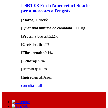
LSRT-03 Filet d'ànec retort Snacks
per a mascotes a l'engròs
[Marca]:
Deliciós
[Quantitat mínima de comanda]:
500 kg
[Proteïna bruta]:
≥22%
[Greix brut]:
≥5%
[Fibra crua]:
≤0,1%
[Cendra]:
≤2%
[Humitat]:
≤65%
[Ingredients]:
Ànec
consulta
detall