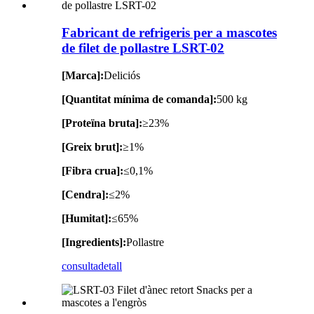
Fabricant de refrigeris per a mascotes
de filet de pollastre LSRT-02
[Marca]:
Deliciós
[Quantitat mínima de comanda]:
500 kg
[Proteïna bruta]:
≥23%
[Greix brut]:
≥1%
[Fibra crua]:
≤0,1%
[Cendra]:
≤2%
[Humitat]:
≤65%
[Ingredients]:
Pollastre
consulta
detall