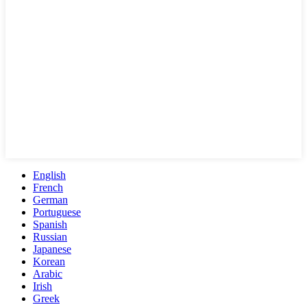
English
French
German
Portuguese
Spanish
Russian
Japanese
Korean
Arabic
Irish
Greek