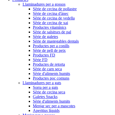
Llaminadures per a gossos
Sèrie de cecina de pollastre
Sèrie de cecina d'ànec
Sèrie de cecina de vedella
Sèrie de cecina de xai
Productes vitamínics
Sèrie de salsitxes de pal
Sèrie de galetes
Sèrie de mastegables dentals
Productes per a conills
Sèrie de pell de peix
Productes FD
Sèrie FD
Productes de retorta
Sèrie de carn seca
Sèrie d'aliments humits
Productes poc comuns
Llaminadures per a gats
Sorra per a gats
Sèrie de cecina seca
Galetes Snacks
Sèrie d'aliments humits
Menjar sec per a mascotes
Aperitius líquids