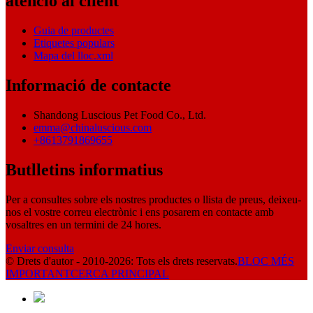
atenció al client
Guia de productes
Etiquetes populars
Mapa del lloc.xml
Informació de contacte
Shandong Luscious Pet Food Co., Ltd.
emma@chinaluscious.com
+8613791869655
Butlletins informatius
Per a consultes sobre els nostres productes o llista de preus, deixeu-
nos el vostre correu electrònic i ens posarem en contacte amb
vosaltres en un termini de 24 hores.
Enviar consulta
© Drets d'autor - 2010-2026: Tots els drets reservats.
BLOC MÉS
IMPORTANT
CERCA PRINCIPAL