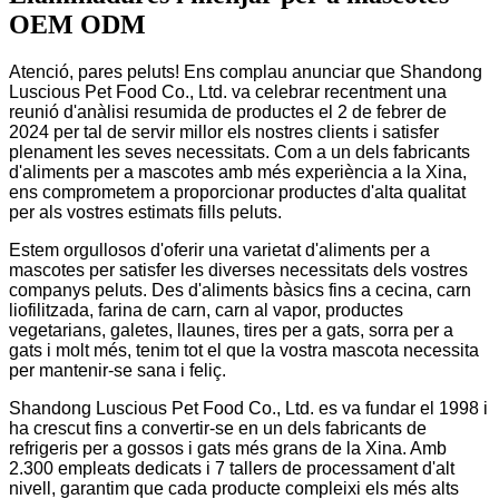
OEM ODM
Atenció, pares peluts! Ens complau anunciar que Shandong
Luscious Pet Food Co., Ltd. va celebrar recentment una
reunió d'anàlisi resumida de productes el 2 de febrer de
2024 per tal de servir millor els nostres clients i satisfer
plenament les seves necessitats. Com a un dels fabricants
d'aliments per a mascotes amb més experiència a la Xina,
ens comprometem a proporcionar productes d'alta qualitat
per als vostres estimats fills peluts.
Estem orgullosos d'oferir una varietat d'aliments per a
mascotes per satisfer les diverses necessitats dels vostres
companys peluts. Des d'aliments bàsics fins a cecina, carn
liofilitzada, farina de carn, carn al vapor, productes
vegetarians, galetes, llaunes, tires per a gats, sorra per a
gats i molt més, tenim tot el que la vostra mascota necessita
per mantenir-se sana i feliç.
Shandong Luscious Pet Food Co., Ltd. es va fundar el 1998 i
ha crescut fins a convertir-se en un dels fabricants de
refrigeris per a gossos i gats més grans de la Xina. Amb
2.300 empleats dedicats i 7 tallers de processament d'alt
nivell, garantim que cada producte compleixi els més alts