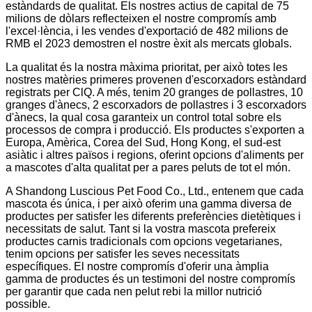
estàndards de qualitat. Els nostres actius de capital de 75
milions de dòlars reflecteixen el nostre compromís amb
l'excel·lència, i les vendes d'exportació de 482 milions de
RMB el 2023 demostren el nostre èxit als mercats globals.
La qualitat és la nostra màxima prioritat, per això totes les
nostres matèries primeres provenen d'escorxadors estàndard
registrats per ClQ. A més, tenim 20 granges de pollastres, 10
granges d'ànecs, 2 escorxadors de pollastres i 3 escorxadors
d'ànecs, la qual cosa garanteix un control total sobre els
processos de compra i producció. Els productes s'exporten a
Europa, Amèrica, Corea del Sud, Hong Kong, el sud-est
asiàtic i altres països i regions, oferint opcions d'aliments per
a mascotes d'alta qualitat per a pares peluts de tot el món.
A Shandong Luscious Pet Food Co., Ltd., entenem que cada
mascota és única, i per això oferim una gamma diversa de
productes per satisfer les diferents preferències dietètiques i
necessitats de salut. Tant si la vostra mascota prefereix
productes carnis tradicionals com opcions vegetarianes,
tenim opcions per satisfer les seves necessitats
específiques. El nostre compromís d'oferir una àmplia
gamma de productes és un testimoni del nostre compromís
per garantir que cada nen pelut rebi la millor nutrició
possible.