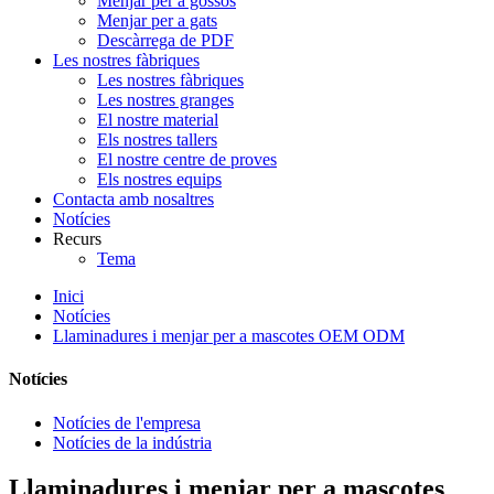
Menjar per a gossos
Menjar per a gats
Descàrrega de PDF
Les nostres fàbriques
Les nostres fàbriques
Les nostres granges
El nostre material
Els nostres tallers
El nostre centre de proves
Els nostres equips
Contacta amb nosaltres
Notícies
Recurs
Tema
Inici
Notícies
Llaminadures i menjar per a mascotes OEM ODM
Notícies
Notícies de l'empresa
Notícies de la indústria
Llaminadures i menjar per a mascotes