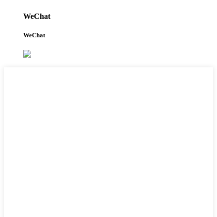
WeChat
WeChat