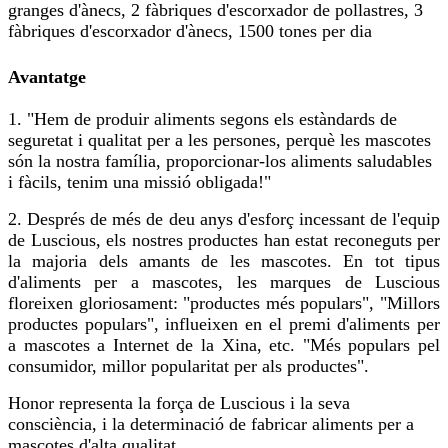
granges d'ànecs, 2 fàbriques d'escorxador de pollastres, 3
fàbriques d'escorxador d'ànecs, 1500 tones per dia
Avantatge
1. "Hem de produir aliments segons els estàndards de
seguretat i qualitat per a les persones, perquè les mascotes
són la nostra família, proporcionar-los aliments saludables
i fàcils, tenim una missió obligada!"
2. Després de més de deu anys d'esforç incessant de l'equip
de Luscious, els nostres productes han estat reconeguts per
la majoria dels amants de les mascotes. En tot tipus
d'aliments per a mascotes, les marques de Luscious
floreixen gloriosament: "productes més populars", "Millors
productes populars", influeixen en el premi d'aliments per
a mascotes a Internet de la Xina, etc. "Més populars pel
consumidor, millor popularitat per als productes".
Honor representa la força de Luscious i la seva
consciència, i la determinació de fabricar aliments per a
mascotes d'alta qualitat.