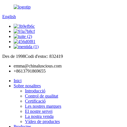
English
Des de 1998
Codi d'estoc: 832419
emma@chinaluscious.com
+8613791869655
Inici
Sobre nosaltres
Introducció
Control de qualitat
Certificació
Les nostres marques
El nostre servei
La nostra venda
Vídeo de productes
Productes