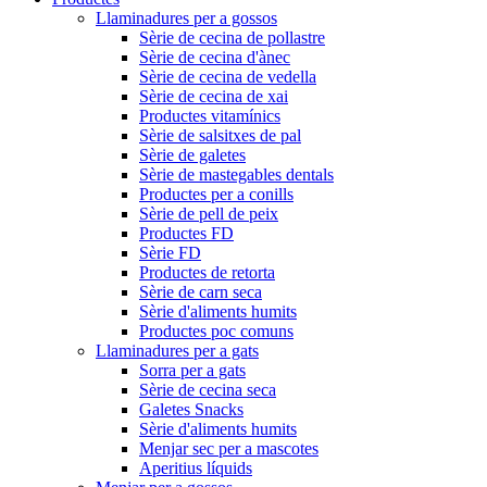
Llaminadures per a gossos
Sèrie de cecina de pollastre
Sèrie de cecina d'ànec
Sèrie de cecina de vedella
Sèrie de cecina de xai
Productes vitamínics
Sèrie de salsitxes de pal
Sèrie de galetes
Sèrie de mastegables dentals
Productes per a conills
Sèrie de pell de peix
Productes FD
Sèrie FD
Productes de retorta
Sèrie de carn seca
Sèrie d'aliments humits
Productes poc comuns
Llaminadures per a gats
Sorra per a gats
Sèrie de cecina seca
Galetes Snacks
Sèrie d'aliments humits
Menjar sec per a mascotes
Aperitius líquids