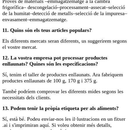
Proves de materials –emmagatzematge a la cambra
frigorífica– descongelació–processament–assecat–selecció
de la humitat–detecció de metalls–selecció de la impuresa–
envasament–emmagatzematge.
11. Quins són els teus articles populars?
Els diferents mercats seran diferents, us suggerirem segons
el vostre mercat.
12. La vostra empresa pot processar productes
enllaunats? Quines són les especificacions?
Sí, tenim el taller de productes enllaunats. Ara fabriquem
productes enllaunats de 100 g, 170 g i 375 g.
També podríem comprovar les diferents mides segons les
necessitats dels clients.
13. Podem tenir la pròpia etiqueta per als aliments?
Sí, està bé. Podeu enviar-nos les il·lustracions en un fitxer
.ai i s'imprimiran aquí. Si voleu obtenir més detalls,