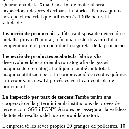
Quarantena de la Xina. Cada lot de material serà
inspeccionat després d'arribar a la fàbrica. Per assegurar-
nos que el material que utilitzem és 100% natural i
saludable.
Inspecció de producció:
La fàbrica disposa de detecció de
metalls, prova d'humitat, màquina d'esterilització d'alta
temperatura, etc. per controlar la seguretat de la producció
Inspecció de productes acabats:
la fàbrica s'ha
desenvolupat
laboratori
amb
cromatografia de gasos
i
màquina de cromatografia líquida també amb tota la
màquina utilitzada per a la comprovació de residus químics
i microorganismes. El procés es verifica i controla de
principi a fi.
La inspecció per part de tercers:
També tenim una
cooperació a llarg termini amb institucions de proves de
tercers com SGS i PONY. Això és per assegurar la validesa
de tots els resultats del nostre propi laboratori.
L'empresa té les seves pròpies 20 granges de pollastres, 10