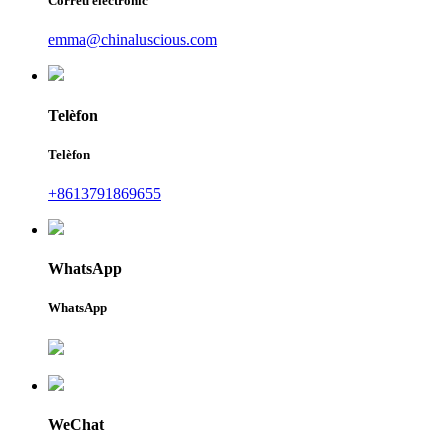
Correu electrònic
emma@chinaluscious.com
Telèfon
Telèfon
+8613791869655
WhatsApp
WhatsApp
WeChat