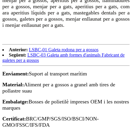
menjar per a gossos, aperitius per a gossos, llaminadures
per a gossos, menjar per a gats, aperitius per a gats, com
ara aperitius líquids per a gats, mastegables dentals per a
gossos, galetes per a gossos, menjar enllaunat per a gossos
i menjar enllaunat per a gats.
Anterior:
LSBC-01 Galeta rodona per a gossos
Següent:
LSBC-03 Galeta amb formes d'animals Fabricant de
galetes per a gossos
Enviament:
Suport al transport marítim
Material:
Aliment per a gossos a granel amb tires de
pollastre suau
Embalatge:
Bosses de polietilè impreses OEM i les nostres
marques
Certificat:
BRC/GMP/SGS/ISO/BSCI/NON-
GMO/FSSC/IFS/FDA