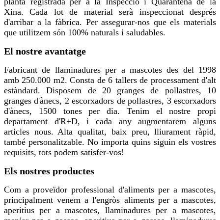
planta registrada per a la Inspecció i Quarantena de la
Xina. Cada lot de material serà inspeccionat després
d'arribar a la fàbrica. Per assegurar-nos que els materials
que utilitzem són 100% naturals i saludables.
El nostre avantatge
Fabricant de llaminadures per a mascotes des del 1998
amb 250.000 m2. Consta de 6 tallers de processament d'alt
estàndard. Disposem de 20 granges de pollastres, 10
granges d'ànecs, 2 escorxadors de pollastres, 3 escorxadors
d'ànecs, 1500 tones per dia. Tenim el nostre propi
departament d'R+D, i cada any augmentarem alguns
articles nous. Alta qualitat, baix preu, lliurament ràpid,
també personalitzable. No importa quins siguin els vostres
requisits, tots podem satisfer-vos!
Els nostres productes
Com a proveïdor professional d'aliments per a mascotes,
principalment venem a l'engròs aliments per a mascotes,
aperitius per a mascotes, llaminadures per a mascotes,