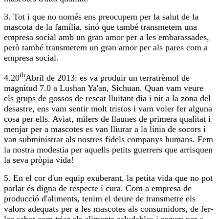
3. Tot i que no només ens preocupem per la salut de la
mascota de la família, sinó que també transmetem una
empresa social amb un gran amor per a les embarassades,
però també transmetem un gran amor per als pares com a
empresa social.
th
4.20
Abril de 2013: es va produir un terratrèmol de
magnitud 7.0 a Lushan Ya'an, Sichuan. Quan vam veure
els grups de gossos de rescat lluitant dia i nit a la zona del
desastre, ens vam sentir molt tristos i vam voler fer alguna
cosa per ells. Aviat, milers de llaunes de primera qualitat i
menjar per a mascotes es van lliurar a la línia de socors i
van subministrar als nostres fidels companys humans. Fem
la nostra modestia per aquells petits guerrers que arrisquen
la seva pròpia vida!
5. En el cor d'un equip exuberant, la petita vida que no pot
parlar és digna de respecte i cura. Com a empresa de
producció d'aliments, tenim el deure de transmetre els
valors adequats per a les mascotes als consumidors, de fer-