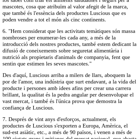
los saber com triar els aliments saludables i segurs per a
mascotes, cosa que atribuïm al valor afegit de la marca,
que també és l'essència dels productes Luscious que es
poden vendre a tot el món als cinc continents.
6. "Hem considerat que les activitats temàtiques són massa
nombroses per enumerar-les cada any, a més de la
introducció dels nostres productes, també estem dedicant la
difusió de coneixements sobre seguretat alimentària i
nutrició als propietaris d'animals de companyia, fent que
sentin que estimen les seves mascotes."
Des d'aquí, Luscious arriba a milers de llars, aboquem la
por de l'amor, una indústria que surt endavant, a la vida del
producte i persones amb idees afins per crear una carrera
brillant, la qualitat és la pedra angular per desenvolupar el
vast mercat, i també és l'única prova que demostra la
confiança de Luscious.
7. Després de vint anys d'esforços, actualment, els
productes de Luscious s'exporten a Europa, Amèrica, el
sud-est asiàtic, etc., a més de 90 països, i venen a més de
100 ciutats grans i mitjanes del mercat nacional, que abasta