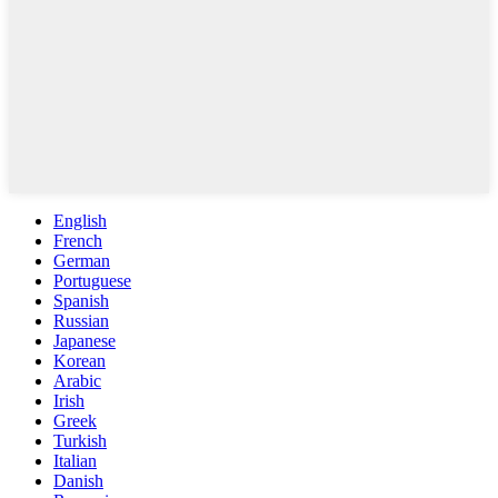
English
French
German
Portuguese
Spanish
Russian
Japanese
Korean
Arabic
Irish
Greek
Turkish
Italian
Danish