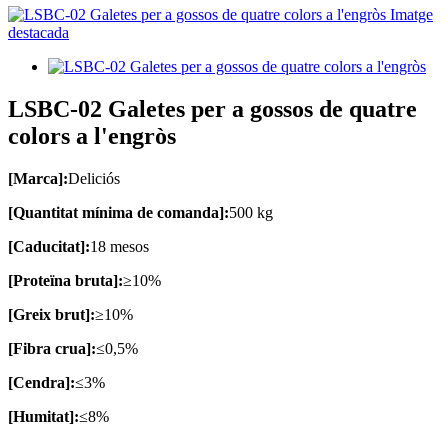
LSBC-02 Galetes per a gossos de quatre
colors a l'engròs
[Marca]:
Deliciós
[Quantitat mínima de comanda]:
500 kg
[Caducitat]:
18 mesos
[Proteïna bruta]:
≥10%
[Greix brut]:
≥10%
[Fibra crua]:
≤0,5%
[Cendra]:
≤3%
[Humitat]:
≤8%