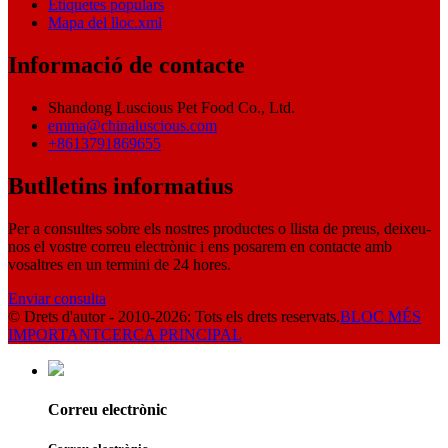
Etiquetes populars
Mapa del lloc.xml
Informació de contacte
Shandong Luscious Pet Food Co., Ltd.
emma@chinaluscious.com
+8613791869655
Butlletins informatius
Per a consultes sobre els nostres productes o llista de preus, deixeu-
nos el vostre correu electrònic i ens posarem en contacte amb
vosaltres en un termini de 24 hores.
Enviar consulta
© Drets d'autor - 2010-2026: Tots els drets reservats.
BLOC MÉS
IMPORTANT
CERCA PRINCIPAL
Correu electrònic