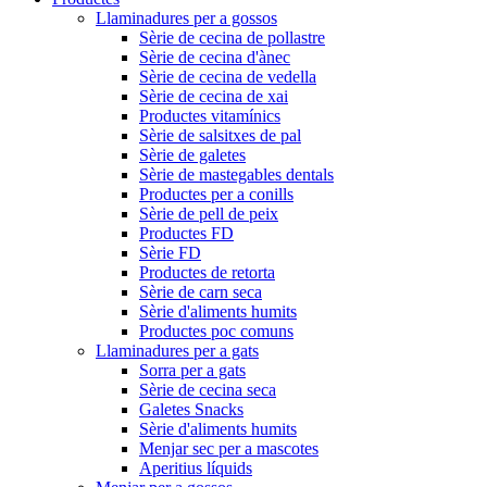
Llaminadures per a gossos
Sèrie de cecina de pollastre
Sèrie de cecina d'ànec
Sèrie de cecina de vedella
Sèrie de cecina de xai
Productes vitamínics
Sèrie de salsitxes de pal
Sèrie de galetes
Sèrie de mastegables dentals
Productes per a conills
Sèrie de pell de peix
Productes FD
Sèrie FD
Productes de retorta
Sèrie de carn seca
Sèrie d'aliments humits
Productes poc comuns
Llaminadures per a gats
Sorra per a gats
Sèrie de cecina seca
Galetes Snacks
Sèrie d'aliments humits
Menjar sec per a mascotes
Aperitius líquids