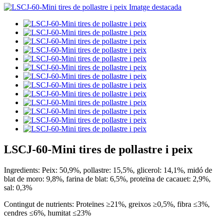
LSCJ-60-Mini tires de pollastre i peix
Ingredients: Peix: 50,9%, pollastre: 15,5%, glicerol: 14,1%, midó de
blat de moro: 9,8%, farina de blat: 6,5%, proteïna de cacauet: 2,9%,
sal: 0,3%
Contingut de nutrients: Proteïnes ≥21%, greixos ≥0,5%, fibra ≤3%,
cendres ≤6%, humitat ≤23%