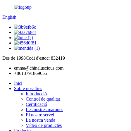
English
Des de 1998
Codi d'estoc: 832419
emma@chinaluscious.com
+8613791869655
Inici
Sobre nosaltres
Introducció
Control de qualitat
Certificació
Les nostres marques
El nostre servei
La nostra venda
Vídeo de productes
Productes