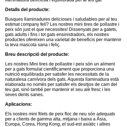
Detalls del producte:
Busques llaminadures delicioses i saludables per al teu
estimat company felí? Les nostres mini tires de pollastre i
peix són just el que necessites! Dissenyats per a gatets,
gats adults i fins i tot gats ensinistradors, els nostres
productes ofereixen una varietat de beneficis per mantenir
la teva mascota sana i feliç.
Breu descripció del producte:
Les nostres Mini tires de pollastre i peix són un aliment
per a gats formulat científicament que proporciona una
nutrició equilibrada per satisfer les necessitats de la
naturalesa carnívora dels gats. Aquesta llaminadura està
elaborada no només per satisfer els desitjos de carn del
teu gat, sinó també per mantenir el seu alè fresc i les
seves dents sanes.
Aplicacions:
Els nostres mini filets de peix floc de neu són adequats
per a clients de gamma alta, mitjana i baixa a Àsia,
Europa, Corea, Hong Kong, el sud-est asiàtic i altres