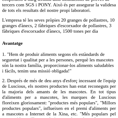
tercers com SGS i PONY. Això és per assegurar la validesa
de tots els resultats del nostre propi laboratori.
L'empresa té les seves pròpies 20 granges de pollastres, 10
granges d'ànecs, 2 fàbriques d'escorxador de pollastres, 3
fàbriques d'escorxador d'ànecs, 1500 tones per dia
Avantatge
1. "Hem de produir aliments segons els estàndards de
seguretat i qualitat per a les persones, perquè les mascotes
són la nostra família, proporcionar-los aliments saludables
i fàcils, tenim una missió obligada!"
2. Després de més de deu anys d'esforç incessant de l'equip
de Luscious, els nostres productes han estat reconeguts per
la majoria dels amants de les mascotes. En tot tipus
d'aliments per a mascotes, les marques de Luscious
floreixen gloriosament: "productes més populars", "Millors
productes populars", influeixen en el premi d'aliments per
a mascotes a Internet de la Xina, etc. "Més populars pel