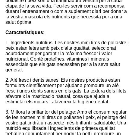
pollastre i peix són una llaminadura versàtil per a cada
etapa de la seva vida. Feu-les servir com a recompensa
durant l'entrenament o com a suplement diari per donar a
la vostra mascota els nutrients que necessita per a una
salut òptima.
Característiques:
1. Ingredients nutritius: Les nostres mini tires de pollastre i
peix estan fetes amb peix d'alta qualitat, seleccionat
acuradament per garantir la màxima frescor i valor
nutricional. Conté proteïnes, vitamines i minerals
essencials que els gats necessiten per a la seva salut
general.
2. Alè fresc i dents sanes: Els nostres productes estan
formulats científicament per ajudar a promoure un alè
fresc i unes dents sanes en els gats. La textura dels filets
afavoreix la masticació natural, cosa que ajuda a
estimular els molars i afavoreix la higiene dental.
3. Millora la brillantor del pelatge: Amb el consum regular
de les nostres mini tires de pollastre i peix, el pelatge del
vostre gat tindrà un aspecte més brillant i saludable. Una
nutrició equilibrada i ingredients de primera qualitat
treballen conjuntament per nodrir la pell i promoure un