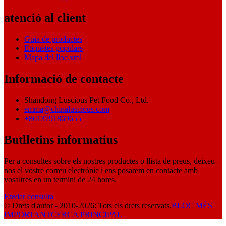
atenció al client
Guia de productes
Etiquetes populars
Mapa del lloc.xml
Informació de contacte
Shandong Luscious Pet Food Co., Ltd.
emma@chinaluscious.com
+8613791869655
Butlletins informatius
Per a consultes sobre els nostres productes o llista de preus, deixeu-
nos el vostre correu electrònic i ens posarem en contacte amb
vosaltres en un termini de 24 hores.
Enviar consulta
© Drets d'autor - 2010-2026: Tots els drets reservats.
BLOC MÉS
IMPORTANT
CERCA PRINCIPAL