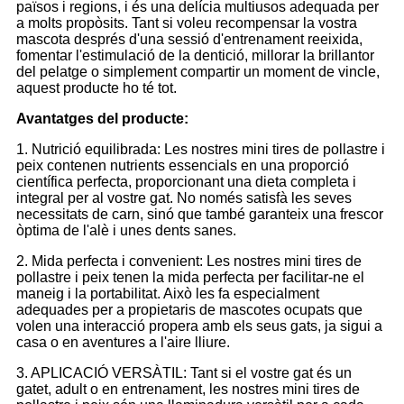
països i regions, i és una delícia multiusos adequada per
a molts propòsits. Tant si voleu recompensar la vostra
mascota després d'una sessió d'entrenament reeixida,
fomentar l'estimulació de la dentició, millorar la brillantor
del pelatge o simplement compartir un moment de vincle,
aquest producte ho té tot.
Avantatges del producte:
1. Nutrició equilibrada: Les nostres mini tires de pollastre i
peix contenen nutrients essencials en una proporció
científica perfecta, proporcionant una dieta completa i
integral per al vostre gat. No només satisfà les seves
necessitats de carn, sinó que també garanteix una frescor
òptima de l'alè i unes dents sanes.
2. Mida perfecta i convenient: Les nostres mini tires de
pollastre i peix tenen la mida perfecta per facilitar-ne el
maneig i la portabilitat. Això les fa especialment
adequades per a propietaris de mascotes ocupats que
volen una interacció propera amb els seus gats, ja sigui a
casa o en aventures a l'aire lliure.
3. APLICACIÓ VERSÀTIL: Tant si el vostre gat és un
gatet, adult o en entrenament, les nostres mini tires de