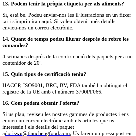
13. Podem tenir la pròpia etiqueta per als aliments?
Sí, està bé. Podeu enviar-nos les il·lustracions en un fitxer
.ai i s'imprimiran aquí. Si voleu obtenir més detalls,
envieu-nos un correu electrònic.
14. Quant de temps podeu lliurar després de rebre les
comandes?
4 setmanes després de la confirmació dels paquets per a un
contenidor de 20'.
15. Quin tipus de certificació teniu?
HACCP, ISO9001, BRC, BV, FDA també ha obtingut el
registre de la UE amb el número 3700PF066.
16. Com podem obtenir l'oferta?
Si us plau, reviseu les nostres gammes de productes i ens
envieu un correu electrònic amb els articles que us
interessin i els detalls del paquet
a
doriswu@tianchengfood.com
, Us farem un pressupost en