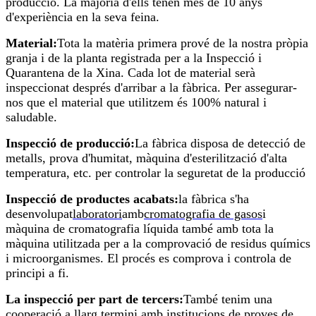
producció. La majoria d'ells tenen més de 10 anys
d'experiència en la seva feina.
Material:
Tota la matèria primera prové de la nostra pròpia
granja i de la planta registrada per a la Inspecció i
Quarantena de la Xina. Cada lot de material serà
inspeccionat després d'arribar a la fàbrica. Per assegurar-
nos que el material que utilitzem és 100% natural i
saludable.
Inspecció de producció:
La fàbrica disposa de detecció de
metalls, prova d'humitat, màquina d'esterilització d'alta
temperatura, etc. per controlar la seguretat de la producció
Inspecció de productes acabats:
la fàbrica s'ha
desenvolupat
laboratori
amb
cromatografia de gasos
i
màquina de cromatografia líquida també amb tota la
màquina utilitzada per a la comprovació de residus químics
i microorganismes. El procés es comprova i controla de
principi a fi.
La inspecció per part de tercers:
També tenim una
cooperació a llarg termini amb institucions de proves de