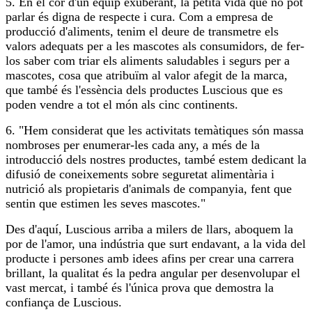
5. En el cor d'un equip exuberant, la petita vida que no pot
parlar és digna de respecte i cura. Com a empresa de
producció d'aliments, tenim el deure de transmetre els
valors adequats per a les mascotes als consumidors, de fer-
los saber com triar els aliments saludables i segurs per a
mascotes, cosa que atribuïm al valor afegit de la marca,
que també és l'essència dels productes Luscious que es
poden vendre a tot el món als cinc continents.
6. "Hem considerat que les activitats temàtiques són massa
nombroses per enumerar-les cada any, a més de la
introducció dels nostres productes, també estem dedicant la
difusió de coneixements sobre seguretat alimentària i
nutrició als propietaris d'animals de companyia, fent que
sentin que estimen les seves mascotes."
Des d'aquí, Luscious arriba a milers de llars, aboquem la
por de l'amor, una indústria que surt endavant, a la vida del
producte i persones amb idees afins per crear una carrera
brillant, la qualitat és la pedra angular per desenvolupar el
vast mercat, i també és l'única prova que demostra la
confiança de Luscious.