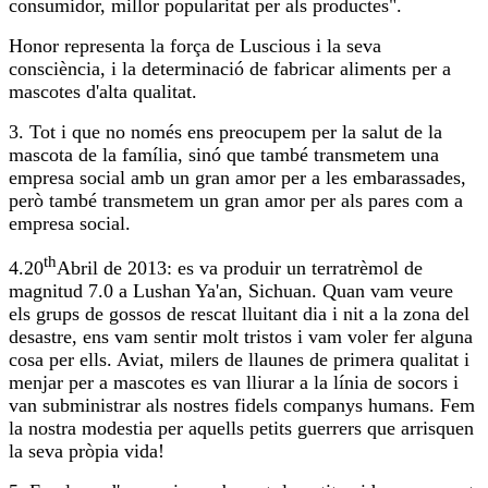
consumidor, millor popularitat per als productes".
Honor representa la força de Luscious i la seva
consciència, i la determinació de fabricar aliments per a
mascotes d'alta qualitat.
3. Tot i que no només ens preocupem per la salut de la
mascota de la família, sinó que també transmetem una
empresa social amb un gran amor per a les embarassades,
però també transmetem un gran amor per als pares com a
empresa social.
th
4.20
Abril de 2013: es va produir un terratrèmol de
magnitud 7.0 a Lushan Ya'an, Sichuan. Quan vam veure
els grups de gossos de rescat lluitant dia i nit a la zona del
desastre, ens vam sentir molt tristos i vam voler fer alguna
cosa per ells. Aviat, milers de llaunes de primera qualitat i
menjar per a mascotes es van lliurar a la línia de socors i
van subministrar als nostres fidels companys humans. Fem
la nostra modestia per aquells petits guerrers que arrisquen
la seva pròpia vida!