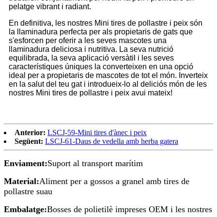
pelatge vibrant i radiant.
En definitiva, les nostres Mini tires de pollastre i peix són
la llaminadura perfecta per als propietaris de gats que
s'esforcen per oferir a les seves mascotes una
llaminadura deliciosa i nutritiva. La seva nutrició
equilibrada, la seva aplicació versàtil i les seves
característiques úniques la converteixen en una opció
ideal per a propietaris de mascotes de tot el món. Inverteix
en la salut del teu gat i introdueix-lo al deliciós món de les
nostres Mini tires de pollastre i peix avui mateix!
Anterior:
LSCJ-59-Mini tires d'ànec i peix
Següent:
LSCJ-61-Daus de vedella amb herba gatera
Enviament:
Suport al transport marítim
Material:
Aliment per a gossos a granel amb tires de
pollastre suau
Embalatge:
Bosses de polietilè impreses OEM i les nostres