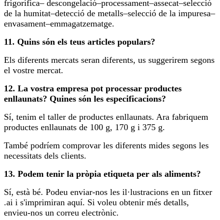
frigorífica– descongelació–processament–assecat–selecció
de la humitat–detecció de metalls–selecció de la impuresa–
envasament–emmagatzematge.
11. Quins són els teus articles populars?
Els diferents mercats seran diferents, us suggerirem segons
el vostre mercat.
12. La vostra empresa pot processar productes
enllaunats? Quines són les especificacions?
Sí, tenim el taller de productes enllaunats. Ara fabriquem
productes enllaunats de 100 g, 170 g i 375 g.
També podríem comprovar les diferents mides segons les
necessitats dels clients.
13. Podem tenir la pròpia etiqueta per als aliments?
Sí, està bé. Podeu enviar-nos les il·lustracions en un fitxer
.ai i s'imprimiran aquí. Si voleu obtenir més detalls,
envieu-nos un correu electrònic.