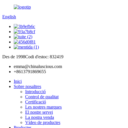
English
Des de 1998
Codi d'estoc: 832419
emma@chinaluscious.com
+8613791869655
Inici
Sobre nosaltres
Introducció
Control de qualitat
Certificació
Les nostres marques
El nostre servei
La nostra venda
Vídeo de productes
Productes