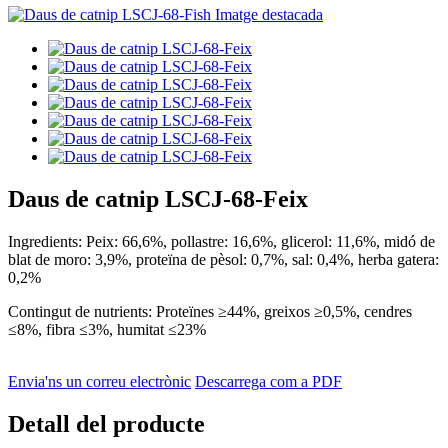
Daus de catnip LSCJ-68-Feix
Ingredients: Peix: 66,6%, pollastre: 16,6%, glicerol: 11,6%, midó de
blat de moro: 3,9%, proteïna de pèsol: 0,7%, sal: 0,4%, herba gatera:
0,2%
Contingut de nutrients: Proteïnes ≥44%, greixos ≥0,5%, cendres
≤8%, fibra ≤3%, humitat ≤23%
Envia'ns un correu electrònic
Descarrega com a PDF
Detall del producte