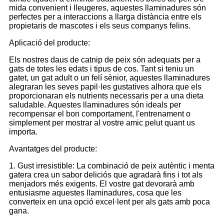
mida convenient i lleugeres, aquestes llaminadures són
perfectes per a interaccions a llarga distància entre els
propietaris de mascotes i els seus companys felins.
Aplicació del producte:
Els nostres daus de catnip de peix són adequats per a
gats de totes les edats i tipus de cos. Tant si teniu un
gatet, un gat adult o un felí sènior, aquestes llaminadures
alegraran les seves papil·les gustatives alhora que els
proporcionaran els nutrients necessaris per a una dieta
saludable. Aquestes llaminadures són ideals per
recompensar el bon comportament, l'entrenament o
simplement per mostrar al vostre amic pelut quant us
importa.
Avantatges del producte:
1. Gust irresistible: La combinació de peix autèntic i menta
gatera crea un sabor deliciós que agradarà fins i tot als
menjadors més exigents. El vostre gat devorarà amb
entusiasme aquestes llaminadures, cosa que les
converteix en una opció excel·lent per als gats amb poca
gana.