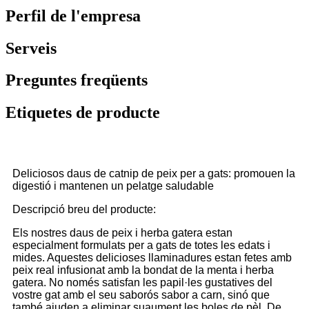
Perfil de l'empresa
Serveis
Preguntes freqüents
Etiquetes de producte
Deliciosos daus de catnip de peix per a gats: promouen la
digestió i mantenen un pelatge saludable
Descripció breu del producte:
Els nostres daus de peix i herba gatera estan
especialment formulats per a gats de totes les edats i
mides. Aquestes delicioses llaminadures estan fetes amb
peix real infusionat amb la bondat de la menta i herba
gatera. No només satisfan les papil·les gustatives del
vostre gat amb el seu saborós sabor a carn, sinó que
també ajuden a eliminar suaument les boles de pèl. De