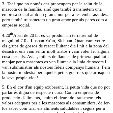
3. Tot i que no només ens preocupem per la salut de la
mascota de la família, sinó que també transmetem una
empresa social amb un gran amor per a les embarassades,
però també transmetem un gran amor per als pares com a
empresa social.
th
4.20
Abril de 2013: es va produir un terratrèmol de
magnitud 7.0 a Lushan Ya'an, Sichuan. Quan vam veure
els grups de gossos de rescat lluitant dia i nit a la zona del
desastre, ens vam sentir molt tristos i vam voler fer alguna
cosa per ells. Aviat, milers de llaunes de primera qualitat i
menjar per a mascotes es van lliurar a la línia de socors i
van subministrar als nostres fidels companys humans. Fem
la nostra modestia per aquells petits guerrers que arrisquen
la seva pròpia vida!
5. En el cor d'un equip exuberant, la petita vida que no pot
parlar és digna de respecte i cura. Com a empresa de
producció d'aliments, tenim el deure de transmetre els
valors adequats per a les mascotes als consumidors, de fer-
los saber com triar els aliments saludables i segurs per a