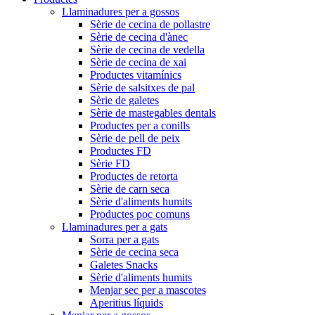
Llaminadures per a gossos
Sèrie de cecina de pollastre
Sèrie de cecina d'ànec
Sèrie de cecina de vedella
Sèrie de cecina de xai
Productes vitamínics
Sèrie de salsitxes de pal
Sèrie de galetes
Sèrie de mastegables dentals
Productes per a conills
Sèrie de pell de peix
Productes FD
Sèrie FD
Productes de retorta
Sèrie de carn seca
Sèrie d'aliments humits
Productes poc comuns
Llaminadures per a gats
Sorra per a gats
Sèrie de cecina seca
Galetes Snacks
Sèrie d'aliments humits
Menjar sec per a mascotes
Aperitius líquids