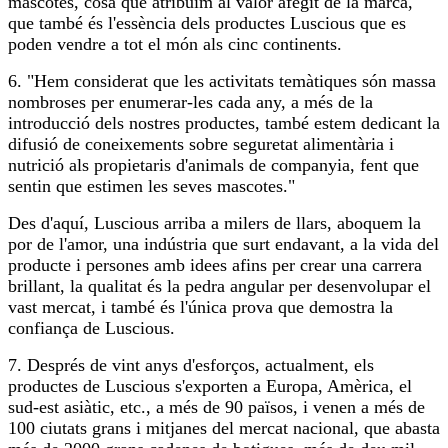
mascotes, cosa que atribuïm al valor afegit de la marca,
que també és l'essència dels productes Luscious que es
poden vendre a tot el món als cinc continents.
6. "Hem considerat que les activitats temàtiques són massa
nombroses per enumerar-les cada any, a més de la
introducció dels nostres productes, també estem dedicant la
difusió de coneixements sobre seguretat alimentària i
nutrició als propietaris d'animals de companyia, fent que
sentin que estimen les seves mascotes."
Des d'aquí, Luscious arriba a milers de llars, aboquem la
por de l'amor, una indústria que surt endavant, a la vida del
producte i persones amb idees afins per crear una carrera
brillant, la qualitat és la pedra angular per desenvolupar el
vast mercat, i també és l'única prova que demostra la
confiança de Luscious.
7. Després de vint anys d'esforços, actualment, els
productes de Luscious s'exporten a Europa, Amèrica, el
sud-est asiàtic, etc., a més de 90 països, i venen a més de
100 ciutats grans i mitjanes del mercat nacional, que abasta