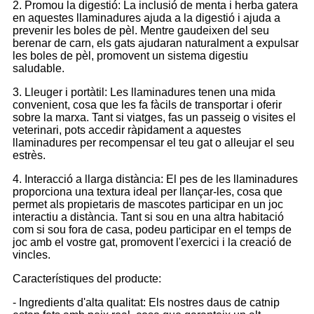
2. Promou la digestió: La inclusió de menta i herba gatera
en aquestes llaminadures ajuda a la digestió i ajuda a
prevenir les boles de pèl. Mentre gaudeixen del seu
berenar de carn, els gats ajudaran naturalment a expulsar
les boles de pèl, promovent un sistema digestiu
saludable.
3. Lleuger i portàtil: Les llaminadures tenen una mida
convenient, cosa que les fa fàcils de transportar i oferir
sobre la marxa. Tant si viatges, fas un passeig o visites el
veterinari, pots accedir ràpidament a aquestes
llaminadures per recompensar el teu gat o alleujar el seu
estrès.
4. Interacció a llarga distància: El pes de les llaminadures
proporciona una textura ideal per llançar-les, cosa que
permet als propietaris de mascotes participar en un joc
interactiu a distància. Tant si sou en una altra habitació
com si sou fora de casa, podeu participar en el temps de
joc amb el vostre gat, promovent l'exercici i la creació de
vincles.
Característiques del producte:
- Ingredients d'alta qualitat: Els nostres daus de catnip