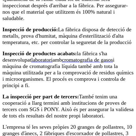
inspeccionat després d'arribar a la fàbrica. Per assegurar-
nos que el material que utilitzem és 100% natural i
saludable.
Inspecció de producció:
La fàbrica disposa de detecció de
metalls, prova d'humitat, màquina d'esterilització d'alta
temperatura, etc. per controlar la seguretat de la producció
Inspecció de productes acabats:
la fàbrica s'ha
desenvolupat
laboratori
amb
cromatografia de gasos
i
màquina de cromatografia líquida també amb tota la
màquina utilitzada per a la comprovació de residus químics
i microorganismes. El procés es comprova i controla de
principi a fi.
La inspecció per part de tercers:
També tenim una
cooperació a llarg termini amb institucions de proves de
tercers com SGS i PONY. Això és per assegurar la validesa
de tots els resultats del nostre propi laboratori.
L'empresa té les seves pròpies 20 granges de pollastres, 10
granges d'ànecs, 2 fàbriques d'escorxador de pollastres, 3