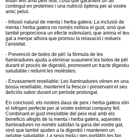
estan fets amb peix real, cosa que garanteix un alt
contingut en proteïnes i una nutrició òptima per al vostre
amic pelut.
- Infusió natural de menta i herba gatera: La inclusió de
menta i herba gatera no només millora el gust, sinó que
també proporciona un efecte estimulant, que anima el teu
gat a menjar alhora que promou la relaxació i redueix
l'ansietat.
- Prevenció de boles de pèl: la fórmula de les
llaminadures ajuda a eliminar suaument les boles de pèl
durant el procés de digestió, promovent un tracte digestiu
saludable i reduint les molèsties.
- Envasament resellable: Les llaminadures vénen en una
bossa resellable, mantenint la frescor i preservant el seu
deliciós sabor durant un període prolongat.
En conclusió, els nostres daus de peix i herba gatera són
el refrigeri perfecte per al vostre estimat company felí.
Combinant el gust irresistible del peix real amb els
beneficis afegits de la menta i herba gatera, aquestes
llaminadures no només satisfan la gana del vostre gat,
sinó que també ajuden a la digestió i mantenen un
pelatge saludable. La seva mida i pes portàtils les fan