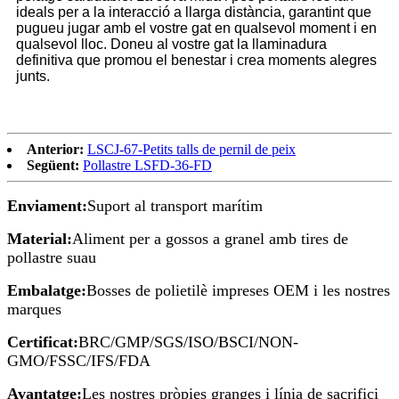
ideals per a la interacció a llarga distància, garantint que
pugueu jugar amb el vostre gat en qualsevol moment i en
qualsevol lloc. Doneu al vostre gat la llaminadura
definitiva que promou el benestar i crea moments alegres
junts.
Anterior:
LSCJ-67-Petits talls de pernil de peix
Següent:
Pollastre LSFD-36-FD
Enviament:
Suport al transport marítim
Material:
Aliment per a gossos a granel amb tires de
pollastre suau
Embalatge:
Bosses de polietilè impreses OEM i les nostres
marques
Certificat:
BRC/GMP/SGS/ISO/BSCI/NON-
GMO/FSSC/IFS/FDA
Avantatge:
Les nostres pròpies granges i línia de sacrifici