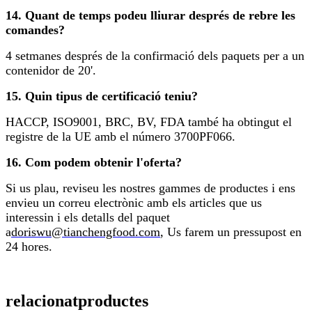
14. Quant de temps podeu lliurar després de rebre les
comandes?
4 setmanes després de la confirmació dels paquets per a un
contenidor de 20'.
15. Quin tipus de certificació teniu?
HACCP, ISO9001, BRC, BV, FDA també ha obtingut el
registre de la UE amb el número 3700PF066.
16. Com podem obtenir l'oferta?
Si us plau, reviseu les nostres gammes de productes i ens
envieu un correu electrònic amb els articles que us
interessin i els detalls del paquet
a
doriswu@tianchengfood.com
, Us farem un pressupost en
24 hores.
relacionat
productes