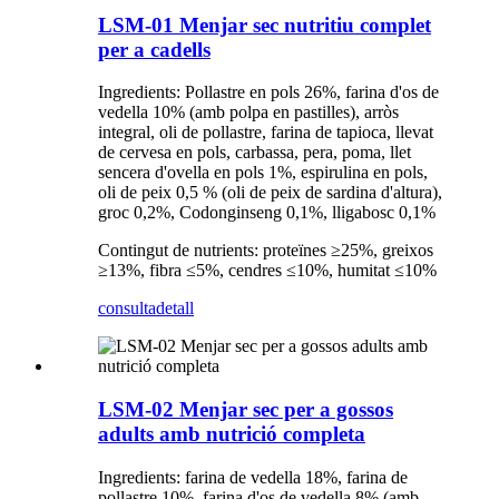
LSM-01 Menjar sec nutritiu complet
per a cadells
Ingredients: Pollastre en pols 26%, farina d'os de
vedella 10% (amb polpa en pastilles), arròs
integral, oli de pollastre, farina de tapioca, llevat
de cervesa en pols, carbassa, pera, poma, llet
sencera d'ovella en pols 1%, espirulina en pols,
oli de peix 0,5 % (oli de peix de sardina d'altura),
groc 0,2%, Codonginseng 0,1%, lligabosc 0,1%
Contingut de nutrients: proteïnes ≥25%, greixos
≥13%, fibra ≤5%, cendres ≤10%, humitat ≤10%
consulta
detall
LSM-02 Menjar sec per a gossos
adults amb nutrició completa
Ingredients: farina de vedella 18%, farina de
pollastre 10%, farina d'os de vedella 8% (amb