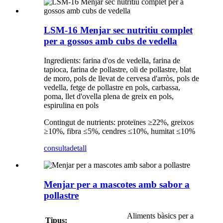
LSM-16 Menjar sec nutritiu complet
per a gossos amb cubs de vedella
Ingredients: farina d'os de vedella, farina de
tapioca, farina de pollastre, oli de pollastre, blat
de moro, pols de llevat de cervesa d'arròs, pols de
vedella, fetge de pollastre en pols, carbassa,
poma, llet d'ovella plena de greix en pols,
espirulina en pols
Contingut de nutrients: proteïnes ≥22%, greixos
≥10%, fibra ≤5%, cendres ≤10%, humitat ≤10%
consulta
detall
Menjar per a mascotes amb sabor a
pollastre
Aliments bàsics per a
Tipus: