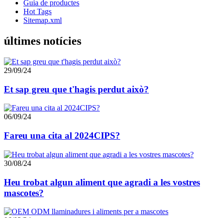
Guia de productes
Hot Tags
Sitemap.xml
últimes notícies
29/09/24
Et sap greu que t'hagis perdut això?
06/09/24
Fareu una cita al 2024CIPS?
30/08/24
Heu trobat algun aliment que agradi a les vostres
mascotes?