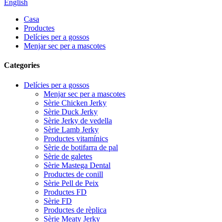
English
Casa
Productes
Delícies per a gossos
Menjar sec per a mascotes
Categories
Delícies per a gossos
Menjar sec per a mascotes
Sèrie Chicken Jerky
Sèrie Duck Jerky
Sèrie Jerky de vedella
Sèrie Lamb Jerky
Productes vitamínics
Sèrie de botifarra de pal
Sèrie de galetes
Sèrie Mastega Dental
Productes de conill
Sèrie Pell de Peix
Productes FD
Sèrie FD
Productes de rèplica
Sèrie Meaty Jerky