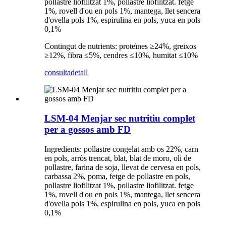
pollastre liofilitzat 1%, pollastre liofilitzat. fetge
1%, rovell d'ou en pols 1%, mantega, llet sencera
d'ovella pols 1%, espirulina en pols, yuca en pols
0,1%
Contingut de nutrients: proteïnes ≥24%, greixos
≥12%, fibra ≤5%, cendres ≤10%, humitat ≤10%
consulta
detall
LSM-04 Menjar sec nutritiu complet
per a gossos amb FD
Ingredients: pollastre congelat amb os 22%, carn
en pols, arròs trencat, blat, blat de moro, oli de
pollastre, farina de soja, llevat de cervesa en pols,
carbassa 2%, poma, fetge de pollastre en pols,
pollastre liofilitzat 1%, pollastre liofilitzat. fetge
1%, rovell d'ou en pols 1%, mantega, llet sencera
d'ovella pols 1%, espirulina en pols, yuca en pols
0,1%