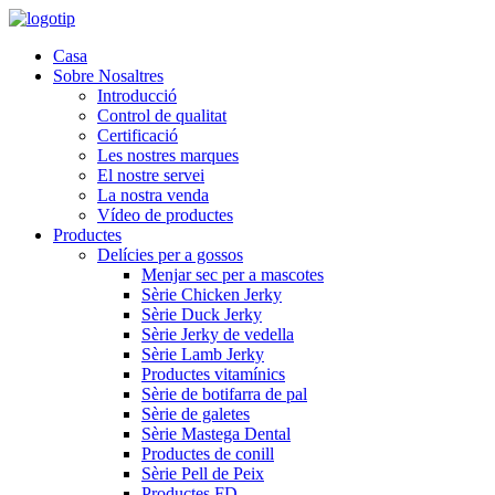
Casa
Sobre Nosaltres
Introducció
Control de qualitat
Certificació
Les nostres marques
El nostre servei
La nostra venda
Vídeo de productes
Productes
Delícies per a gossos
Menjar sec per a mascotes
Sèrie Chicken Jerky
Sèrie Duck Jerky
Sèrie Jerky de vedella
Sèrie Lamb Jerky
Productes vitamínics
Sèrie de botifarra de pal
Sèrie de galetes
Sèrie Mastega Dental
Productes de conill
Sèrie Pell de Peix
Productes FD