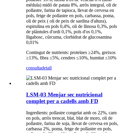
médula) midó de patata 8%, arròs integral, oli de
pollastre, farina de tapioca, llevat de cervesa en
pols, fetge de pollastre en pols, carbassa, poma,
oli de peix ( oli de peix de sardina d'altura),
espirulina en pols 0,4%, oli de llinosa 0,3%, pols
de plàntules d'ordi 0,1%, pols d'os 0,1%,
lligabosc, cúrcuma, clorhidrat de glucosamina
0,01%
Contingut de nutrients: proteïnes ≥24%, greixos
≥13%, fibra ≤5%, cendres ≤10%, humitat ≤10%
consulta
detall
LSM-03 Menjar sec nutricional
complet per a cadells amb FD
Ingredients: pollastre congelat amb os 22%, carn
en pols, arròs trencat, blat, blat de moro, oli de
pollastre, farina de soja, llevat de cervesa en pols,
carbassa 2%, poma, fetge de pollastre en pols,