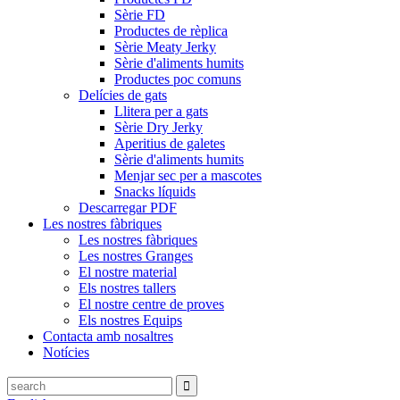
Sèrie FD
Productes de rèplica
Sèrie Meaty Jerky
Sèrie d'aliments humits
Productes poc comuns
Delícies de gats
Llitera per a gats
Sèrie Dry Jerky
Aperitius de galetes
Sèrie d'aliments humits
Menjar sec per a mascotes
Snacks líquids
Descarregar PDF
Les nostres fàbriques
Les nostres fàbriques
Les nostres Granges
El nostre material
Els nostres tallers
El nostre centre de proves
Els nostres Equips
Contacta amb nosaltres
Notícies