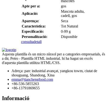
mascotes
Apte per a:
gos
Mascota adulta,
Aplicació:
cadell, gos
Aparença:
Seca
Característica:
Tot Natural
Especificació:
0-99 g
Personalització:
Disponible
consulta
detall
Aquesta plantilla és un micro nínxol per a categories empresarials, és
a dir, Petro - Plantilla HTML industrial. hi ha hagut un excés
d'aquesta plantilla utilitza HTML/CSS.
Adreça: parc industrial avançat, yangkou towm, ciutat de
shouguang, Shandong, Xina
emma@tianchengfood.com
+86-536-5855263
+86-13791869655
Informació