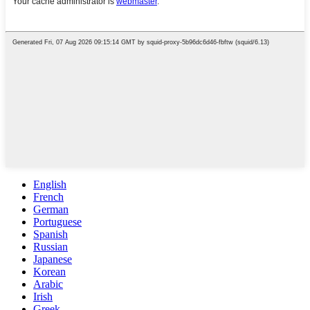
English
French
German
Portuguese
Spanish
Russian
Japanese
Korean
Arabic
Irish
Greek