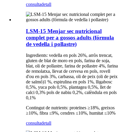
consulta
detall
LSM-15 Menjar sec nutricional
complet per a gossos adults (fórmula
de vedella i pollastre)
Ingredients: vedella en pols 26%, arròs trencat,
gluten de blat de moro en pols, farina de soja,
blat, oli de pollastre, farina de pollastre 4%, farina
de remolatxa, llevat de cervesa en pols, rovell
d'ou en pols 3%, carbassa, oli de peix (oli de peix
de salmó)1 %, espirulina en pols 1%, lligabosc
0,5%, yuca pols 0,5%, plantagea 0,5%, llet de
calci 0,3% pols de nabiu 0,2%, calèndula en pols
0,1%
Contingut de nutrients: proteïnes ≥18%, greixos
≥10%, fibra ≤9%, cendres ≤10%, humitat ≤10%
consulta
detall