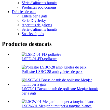
Sèrie d'aliments humits
Productes poc comuns
Delícies de gats
Llitera per a gats
Sèrie Dry Jerky
Aperitius de galetes
Sèrie d'aliments humits
Snacks líquids
Productes destacats
LSFD-01-FD-pollastre
Pollastre LSBC-28 amb galetes de peix
LSCT-01 Bossa de tub de pollastre Menjar humit
per a gats
LSCW-01 Menjar humit per a tonyina blanca